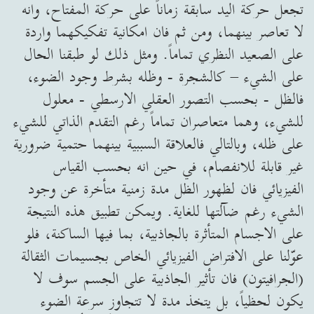
تجعل حركة اليد سابقة زماناً على حركة المفتاح، وانه
لا تعاصر بينهما، ومن ثم فان امكانية تفكيكهما واردة
على الصعيد النظري تماماً. ومثل ذلك لو طبقنا الحال
على الشيء – كالشجرة - وظله بشرط وجود الضوء،
فالظل - بحسب التصور العقلي الارسطي - معلول
للشيء، وهما متعاصران تماماً رغم التقدم الذاتي للشيء
على ظله، وبالتالي فالعلاقة السببية بينهما حتمية ضرورية
غير قابلة للانفصام، في حين انه بحسب القياس
الفيزيائي فان لظهور الظل مدة زمنية متأخرة عن وجود
الشيء رغم ضآلتها للغاية. ويمكن تطبيق هذه النتيجة
على الاجسام المتأثرة بالجاذبية، بما فيها الساكنة، فلو
عوّلنا على الافتراض الفيزيائي الخاص بجسيمات الثقالة
(الجرافيتون) فان تأثير الجاذبية على الجسم سوف لا
يكون لحظياً، بل يتخذ مدة لا تتجاوز سرعة الضوء