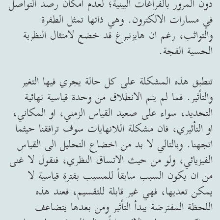
دون المرور بالفراغات البينية؛ لعدم امكان رصد التواصل
في مسارات الالكترون. وهي ذاتها تمثل الطفرة
والتواثب، رغم ان هايزنبرغ قد خضع لامتثال النظرية
الحسية الفجة.
تنطبق هذه المشكلة على كل حالة يجري فيها التغير
والتأثير. فما لم يتم الانطلاق من وحدة قياسية نهائية
التحديد، سواء على صعيد القياس الزمني، او المكاني،
او التأثيري، فان مشكلة اللانهايات سوف ترافقنا حيثما
اتجهنا. وبالتالي لا بد من اخضاع التحليل الى القياس
الفيزيائي، ولو من حيث الاتساق النظري، فنقول لا غنى
من ان يكون السبب سابقاً للمسبب بفترة قياسية لا
يمكن تعديها، فهي غير قابلة للتقسيم، فعند هذه
اللحظة المفترضة يبدأ التأثير ومن بعدها يتضاعف