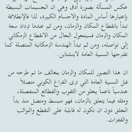
عكس المسألة بصورة أدق وهي ان الجسيمات البسيطة
بإعتبارها أساس المادة والاجسام الكبيرة، لذا فالإنطلاقة
تبدأ بانقطاع المكان والزمان، ومن ثم عندما تزداد سعة
المكان والزمان فسيتحول الحال من الانقطاع الزمكاني
إلى تواصله، ومن ثم تبدأ الهندسة الزمكانية المتصلة كما
تقترحها النسبية العامة لاينشتاين.
ان هذا التصور للمكان والزمان يخالف ما تم طرحه من
قبل النسبية العامة التي ترى الفراغ الكوني متصلاً
هندسياً ناعماً يخلو من الثقوب والقطائع المنفصلة،
ومثله فيما يتعلق بالزمان، فهو منبسط ومتصل منذ بدأ
الخلق دون ان تكون له قابلية على التقطع والتواثب
والقفزات.