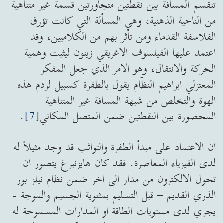
تنقسم المسافة بين نقطتين متجاورتين قسمة غير متناهية
من الناحية الذهنية، وهي المسألة التي كانت تؤرق
الفلاسفة القدماء ومن تأثر بهم من الكلاميين، وقد
اعتمد عليها الفيلسوف الاغريقي زينون ليثبت وهمية
الحركة والانتقال، وهو الامر الذي جعل المفكر
المعتزلي ابراهيم النظّام يقول بالطفرة كسبيل لردم هذه
الهوة والتخلص من شبهة المسافة غير المتناهية
المحصورة بين النقطتين ضمن المتصل المكاني
[7]
.
ان الاعتماد على مبدأ الطفرة والتواثب قد وجد مثيلاً له
لدى الفيزياء المعاصرة. فقد كان هايزنبرغ يتصور ان
تحول الالكترون من مدار الى اخر ضمن نظام نيلز بور
الذري القديم – قبل التسليم بمثنوية الجسيم والموجة -
يجري لدى مستويات الطاقة او المدارات المسموحة له