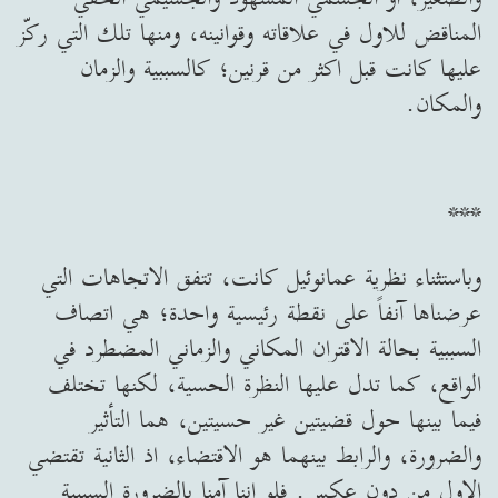
المناقض للاول في علاقاته وقوانينه، ومنها تلك التي ركّز
عليها كانت قبل اكثر من قرنين؛ كالسببية والزمان
والمكان.
***
وباستثناء نظرية عمانوئيل كانت، تتفق الاتجاهات التي
عرضناها آنفاً على نقطة رئيسية واحدة؛ هي اتصاف
السببية بحالة الاقتران المكاني والزماني المضطرد في
الواقع، كما تدل عليها النظرة الحسية، لكنها تختلف
فيما بينها حول قضيتين غير حسيتين، هما التأثير
والضرورة، والرابط بينهما هو الاقتضاء، اذ الثانية تقتضي
الاول من دون عكس. فلو اننا آمنا بالضرورة السببية