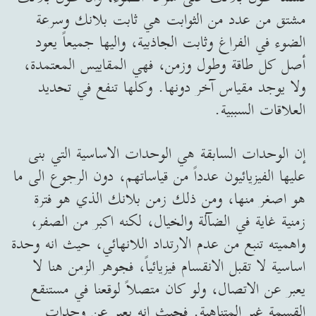
مشتق من عدد من الثوابت هي ثابت بلانك وسرعة
الضوء في الفراغ وثابت الجاذبية، واليها جميعاً يعود
أصل كل طاقة وطول وزمن، فهي المقاييس المعتمدة،
ولا يوجد مقياس آخر دونها. وكلها تنفع في تحديد
العلاقات السببية.
إن الوحدات السابقة هي الوحدات الاساسية التي بنى
عليها الفيزيائيون عدداً من قياساتهم، دون الرجوع الى ما
هو اصغر منها، ومن ذلك زمن بلانك الذي هو فترة
زمنية غاية في الضآلة والخيال، لكنه اكبر من الصفر،
واهميته تنبع من عدم الارتداد اللانهائي، حيث انه وحدة
اساسية لا تقبل الانقسام فيزيائياً، فجوهر الزمن هنا لا
يعبر عن الاتصال، ولو كان متصلاً لوقعنا في مستنقع
القسمة غير المتناهية. فحيث انه يعبر عن وحدات