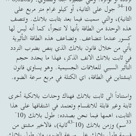
34
-
10
جول على الثانية، أو كيلو غرام متر مربع على
الثانية)، والتي سميت فيما بعد بثابت بلانك. وتتصف
هذه الوحدة من الطاقة بأنها لا تتجزأ، كما أنه ليس لها
كسور عندما تتضاعف. وتضاعف هذه الطاقة التأثيرية
يأتي من خلال قانون بلانك الذي ينص بضرب التردد
في ثابت بلانك الانف الذكر، فهذا ما يحدد حجم
التأثير السببي للعلاقات الجسيمية. وهو يساوي قانون
اينشتاين في الطاقة، اي الكتلة في مربع سرعة الضوء.
واستناداً الى ثابت بلانك فهناك وحدات بلانكية أخرى
ثابتة وغير قابلة للانقسام وتعتمد في اشتقاقها على هذا
-
الثابت، اهمها فيما نحن بصدده: طول بلانك (10
43
-
33
سم) وزمن بلانك (10
ثانية)، فالاخير مشتق من
قسمة طول بلانك على سرعة الضوء، وان طول بلانك