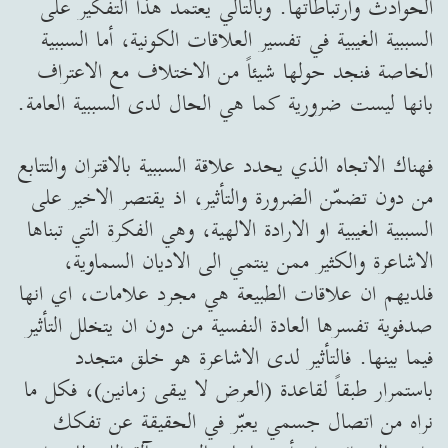
الحوادث وارتباطاتها. وبالتالي يعتمد هذا التفكير على
السببية الغيبية في تفسير العلاقات الكونية، أما السببية
الخاصة فنجد حولها شيئاً من الاختلاف مع الاعتراف
بانها ليست ضرورية كما هي الحال لدى السببية العامة.
فهناك الاتجاه الذي يحدد علاقة السببية بالاقتران والتتابع
من دون تضمّن الضرورة والتأثير، اذ يقتصر الاخير على
السببية الغيبية او الارادة الالهية، وهي الفكرة التي تبناها
الاشاعرة والكثير ممن ينتمي الى الاديان السماوية،
فلديهم ان علاقات الطبيعة هي مجرد علامات، اي انها
صدفوية تفسرها العادة النفسية من دون ان يتخلل التأثير
فيما بينها. فالتأثير لدى الاشاعرة هو خلق متجدد
باستمرار طبقاً لقاعدة (العرض لا يبقى زمانين)، فكل ما
نراه من اتصال جسمي يعبّر في الحقيقة عن تفكك