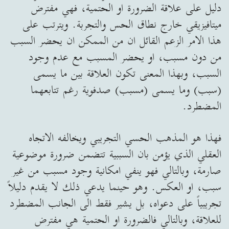
دليل على علاقة الضرورة او الحتمية، فهي مفترض
ميتافيزيقي خارج نطاق الحس والتجربة. ويترتب على
هذا الامر الزعم القائل ان من الممكن ان يحضر السبب
من دون مسبب، او يحضر المسبب مع عدم وجود
السبب، وبهذا المعنى تكون العلاقة بين ما يسمى
(سبب) وما يسمى (مسبب) صدفوية رغم تتابعهما
المضطرد.
فهذا هو المذهب الحسي التجريبي ويخالفه الاتجاه
العقلي الذي يؤمن بان السببية تتضمن ضرورة موضوعية
صارمة، وبالتالي فهو ينفي امكانية وجود مسبب من غير
سبب، او العكس. وهو حينما يدعي ذلك لا يقدم دليلاً
تجريبياً على دعواه، بل يشير فقط الى الجانب المضطرد
للعلاقة، وبالتالي فالضرورة او الحتمية هي مفترض