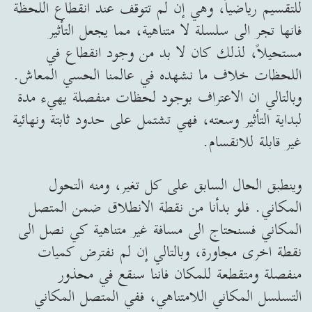
للتقسيم رياضياً، وهي إن لم تتوقف عند انقطاع اللحظة
فانها تجر الى سلسلة لا متناهية، مما يجعل التأثير
مستحيلاً، لذلك كان لا بد من وجود انقطاع في
اللحظات خلاف ما نشهده في عالمنا الحسي المعاش.
وبالتالي ان الاعتراف بوجود لحظات منفصلة يهيء مدة
لبداية التأثير وسعته، فهي تشتمل على حدود ثابتة ونهائية
غير قابلة للانقسام.
وينطبق الحال السابق على كل تغير، ومنه التحول
المكاني. فلو بدأنا من نقطة الانطلاق ضمن المتصل
المكاني فسنحتاج الى مسافة غير متناهية كي نصل الى
نقطة اخرى مجاورة، وبالتالي إن لم نفترض كميات
منفصلة ومتقطعة للمكان فاننا سنقع في محذور
التسلسل المكاني اللامتناهي، ففي المتصل المكاني