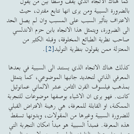
كما هناك الاتجاه الذي يقف وسطاً بين من يقول
بالضرورة السببية ومن يرى انها تتابع مقترن، حيث
الاعتراف بتأثير السبب على المسبب وان لم يصل الحد
الى الضرورة، ويتمثل هذا الاتجاه بابن حزم الاندلسي
صاحب نظرية الطبائع المخلوقة، وقبله الكثير من
المعتزلة ممن يقولون بنظرية التوليد
[2]
.
كذلك هناك الاتجاه الذي يستند الى السببية في بعدها
المعرفي الذاتي لتحديد جانبها الموضوعي، كما يتمثل
بمذهب فيلسوف القرن الثامن عشر الالماني عمانوئيل
كانت. فهو يرى ان الاشياء بوصفها موضوعات للتجربة
الممكنة، او القابلة للمعرفة، هي رهينة الافتراض القبلي
للضرورة السببية وغيرها من المقولات، وبدونها تسقط
هذه المعرفة. فمبدأ السببية هو مبدأ امكان التجربة التي