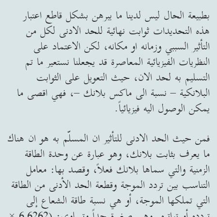
بطبيعة الحال ليس لدينا ما يبرهن بشكل قاطع اعتبار
هذه التحديدات ثوابت نهائية للحد الادنى لكل من
التأثير السببي وزمانه او مكانه، لكن الاعتماد على
النظريات الفيزيائية المعاصرة قد يجعلنا نستعير ما تم
التسليم به لحد الان، حيث التعويل على الثوابت
البلانكية – نسبة الى ماكس بلانك –، فهي اقصى ما
يمكن الوصول اليه فيزيائياً.
فمن حيث الحد الادنى للتأثير ان المسلّم به هو ان هناك
ما يعرف بثابت بلانك، وهو عبارة عن وحدة الطاقة
الزمنية والتي سماها بلانك فعلاً، وقصد بها: معامل
التناسب بين تردد الموجة وقطعة الحد الأدنى من الطاقة
التي تملكها الموجة، أو هي نسبة طاقة الشعاع إلى
تردده أو تواتره. وهي صغيرة جداً وتساوي: (6,6262 ×