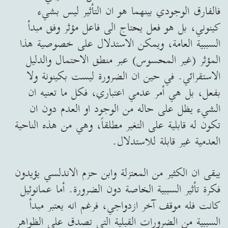
فالفارق الوجودي بينهما هو ان التأثير ليس بشيء
كينوني، بل هو فعل يحتاج الى فاعل مؤثر وفق مبدأ
السببية العامة، ويمكن الاستدلال على خصوصية هذا
المؤثر (غير المحسوس) عبر منطق الاحتمال والدليل
الاستقرائي. في حين ان الضرورة ليست بكينونة ولا
بفعل، بل هي أمر عدمي اعتباري، فكل ما تعنيه ان
الشيء يظل على حاله من الوجود او العدم دون ان
تكون له قابلية على التغير مطلقاً، وهي من هذه الناحية
العدمية غير قابلة للاستدلال.
يبقى ان الكثير من المعتزلة وابن حزم الاندلسي يؤيدون
فكرة تأثير السببية الخاصة دون الضرورة. أما عمانوئيل
كانت فله موقف آخر ازدواجي، فرغم انه يعتبر مبدأ
السببية من الضرورات القبلية التي تصدق على الظواهر