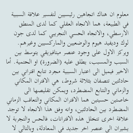
معلوم ان هناك اتجاهين رئيسيين لتفسير علاقة السببية
في الطبيعة، هما الاتجاه العقلي كما لدى المنطق
الارسطي، والاتجاه الحسي التجريبي كما لدى جون
لوك وديفيد هيوم والوضعيين والماركسيين وغيرهم.
ويركز الاول على وجود عنصر ميتافيزيقي يتوسط بين
السبب والمسبب، يطلق عليه (الضرورة) او الحتمية. أما
الاخير فيميل الى اعتبار السببية مجرد تتابع اقتراني بين
حادثتين تتصفان بثلاثة شروط، هي الاقتران المكاني
والزماني والتتابع المضطرد، ويمكن تقليصها الى
خاصتين حسيتين هما الاقتران المكاني والتعاقب الزماني
المضطرد بين الحادثتين، وانه وفق هذا الاتجاه لا توجد
علاقة اخرى تتخلل هذه الاقترانات، فالحس والتجربة لا
يشيران الى عنصر اخر جديد في المعادلة، وبالتالي لا