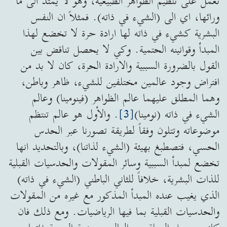
تعمل على تنظيم الظواهر الطبيعية، وهو لا يمتد الى ما
ورائها، اي الى (الشيء في ذاته). فمثلاً ان النفس
البشرية كشيء في ذاته لها ارادة حرة لا تخضع لهذا
المبدأ وقوانينه الحتمية. وكي لا يحصل تناقض بين
القول بالضرورة السببية والارادة الحرة، كان لا بد من
افتراض وجود عالمين مختلفين للشيء، ظاهر وباطن،
وهما المطلق عليهما عالم الظواهر (فينومينا) وعالم
الشيء في ذاته (نومينا)
[3]
. والأول هو عالم تنتظم
موضوعاته وتتلون وفقاً لطريقة تصورنا عبر الحدس
الحسي، فتصطبغ بهيئة (الشيء لذاتنا)، وبالتحديد انها
تخضع لمبدأ السببية وسائر المقولات والحدسيات القبلية
للذات البشرية، خلافاً للثاني الباطني (الشيء في ذاته)
الذي يغيب عنده المبدأ المذكور مع غيره من المقولات
والحدسيات القبلية بما فيها الرياضيات. ومع ذلك فان