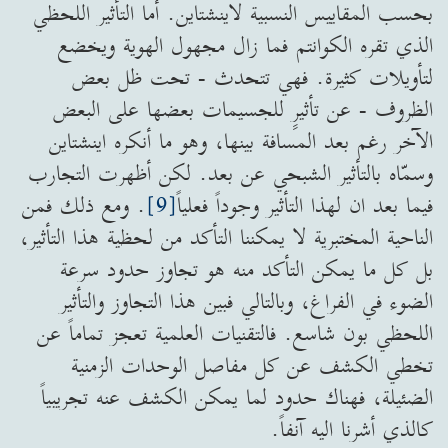
بحسب المقاييس النسبية لاينشتاين. أما التأثير اللحظي
الذي تقره الكوانتم فما زال مجهول الهوية ويخضع
لتأويلات كثيرة. فهي تتحدث - تحت ظل بعض
الظروف - عن تأثيرٍ للجسيمات بعضها على البعض
الآخر رغم بعد المسافة بينها، وهو ما أنكره اينشتاين
وسمّاه بالتأثير الشبحي عن بعد. لكن أظهرت التجارب
فيما بعد ان لهذا التأثير وجوداً فعلياً
[9]
. ومع ذلك فمن
الناحية المختبرية لا يمكننا التأكد من لحظية هذا التأثير،
بل كل ما يمكن التأكد منه هو تجاوز حدود سرعة
الضوء في الفراغ، وبالتالي فبين هذا التجاوز والتأثير
اللحظي بون شاسع. فالتقنيات العلمية تعجز تماماً عن
تخطي الكشف عن كل مفاصل الوحدات الزمنية
الضئيلة، فهناك حدود لما يمكن الكشف عنه تجريبياً
كالذي أشرنا اليه آنفاً.