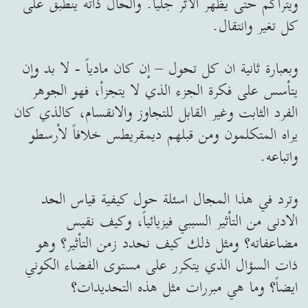
ويتراكم حتى يظهر الاثر جلياً. والحال ذاته ينطبق على
كل تغير وانتقال.
وبعبارة ثانية ان كل تحول – إن كان مادياً - لا بد وإن
يتأسس على فكرة الجزء الذي لا يتجزأ، فهو الجوهر
الفرد الثابت وغير القابل للتجاوز والانقسام، كالذي كان
يراه المتكلمون ومن قبلهم ديمقريطس خلافاً لأرسطو
واتباعه.
وترد في هذا المجال اسئلة حول كيفية قياس الحد
الادنى من التأثير السببي فيزيائياً، وكيف نقيس
مضاعفاته؟ ومثل ذلك كيف نحدد زمن التأثير؟ وهو
ذات السؤال الذي يتكرر على مستوى الفضاء الكوني
ايضاً؟ وما هي مبررات مثل هذه التحديدات؟