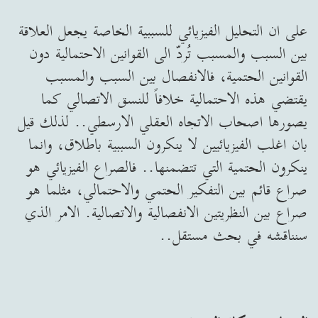
على ان التحليل الفيزيائي للسببية الخاصة يجعل العلاقة
بين السبب والمسبب تُردّ الى القوانين الاحتمالية دون
القوانين الحتمية، فالانفصال بين السبب والمسبب
يقتضي هذه الاحتمالية خلافاً للنسق الاتصالي كما
يصورها اصحاب الاتجاه العقلي الارسطي.. لذلك قيل
بان اغلب الفيزيائيين لا ينكرون السببية باطلاق، وانما
ينكرون الحتمية التي تتضمنها.. فالصراع الفيزيائي هو
صراع قائم بين التفكير الحتمي والاحتمالي، مثلما هو
صراع بين النظريتين الانفصالية والاتصالية. الامر الذي
سنناقشه في بحث مستقل..