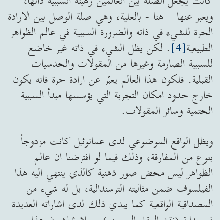
كانت يجعل الصلة بين العالمين رهينة السببية ذاتها،
ويعبر عنها – هنا - بالعلية، وهي صلة الوصل بين الارادة
الحرة للشيء في ذاته والضرورة السببية في عالم الظواهر
الطبيعية
[4]
. لكن يظل الشيء في ذاته غير خاضع
للسببية الصارمة وغيرها من المقولات والحدسيات
القبلية. فلكون هذا العالم يعبّر عن ارادة حرة فانه يكون
خارج حدود امكان التجربة التي يؤسسها مبدأ السببية
الحتمية وسائر المقولات.
ويظل الواقع الموضوعي لدى عمانوئيل كانت مزدوجاً
بنوع من المفارقة، وذلك فيما لو افترضنا ان عالم
الظواهر ليس محض صور ذهنية كالذي ينتهي اليه هذا
الفيلسوف ضمن مثاليته الترسندالية، بل له شيء من
المصداقية الواقعية كما يبدي ذلك لدى اشاراته العديدة
في بداية (نقد العقل المحض). وبلا شك ان هذا