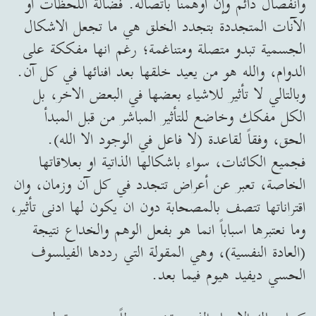
وانفصال دائم وإن أوهمنا باتصاله. فضآلة اللحظات او
الآنات المتجددة بتجدد الخلق هي ما تجعل الاشكال
الجسمية تبدو متصلة ومتناغمة؛ رغم انها مفككة على
الدوام، والله هو من يعيد خلقها بعد افنائها في كل آن.
وبالتالي لا تأثير للاشياء بعضها في البعض الاخر، بل
الكل مفكك وخاضع للتأثير المباشر من قبل المبدأ
الحق، وفقاً لقاعدة (لا فاعل في الوجود الا الله).
فجميع الكائنات، سواء باشكالها الذاتية او بعلاقاتها
الخاصة، تعبر عن أعراض تتجدد في كل آن وزمان، وان
اقتراناتها تتصف بالمصحابة دون ان يكون لها ادنى تأثير،
وما نعتبرها اسباباً انما هو بفعل الوهم والخداع نتيجة
(العادة النفسية)، وهي المقولة التي رددها الفيلسوف
الحسي ديفيد هيوم فيما بعد.