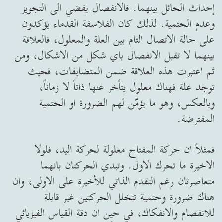
إحداث الحائل بينهما. فالانفصال يفضي الى التجويز
وعدم الحتمية. لذلك كان الفلاسفة القدماء يؤكدون
على حالة الاتصال التام بين العلة والمعلول، فالعلاقة
بينهما لا تقبل الانفصال باي شكل من الاشكال، ومن
ثم اعتبرت هذه العلاقة ضمن المتضايفات، فحيث
توجد علة فهناك معلول يتأخر عنها ذاتاً لا زماناً،
وبالعكس، وهو ما يؤمّن لهم الضرورة او الحتمية
المفترضة.
فمثلاً ان حركة المفتاح معلولة لحركة اليد، فلولا
الاخيرة ما تحرك الاول. وتبدي الحركتان بانهما
متعاصرتان رغم التقدم الذاتي للأخيرة على الاولى، وان
هناك ضرورة وحتمية تتخلل الحركتين غير قابلة
للانفصام والانفكاك، في حين ان دقة القياس الفيزيائي