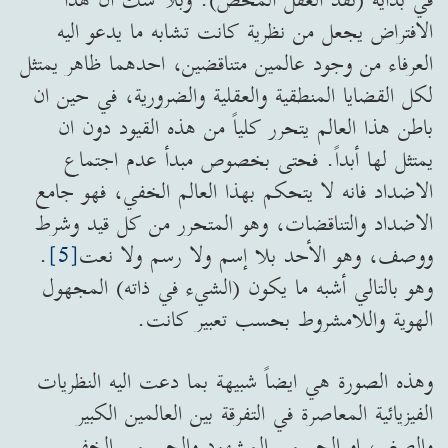
الافتراض يجعل من نظرية كانت تشابه ما يدعو اليه
العرفاء من وجود عالمين متناقضين، احدهما ظاهر يمتثل
لكل القضايا المنطقية والعقلية والضرورية، في حين ان
باطن هذا العالم يتحرر كلياً من هذه القيود دون ان
يمتثل لها أبداً. فحتى بخصوص مبدأ عدم اجتماع
الاضداد فانه لا يتحكم بهذا العالم الخفي، فهو جامع
الاضداد والتناقضات، وهو المتحرر من كل قيد وشرط
ووصف، وهو الأحد بلا إسم ولا رسم ولا نعت
[5]
.
وهو بالتالي أشبه ما يكون (الشيء في ذاته) المجهول
الهوية واللامشروط بحسب تعبير كانت.
وهذه الصورة هي ايضاً شبيهة بما دعت اليه النظريات
الفيزيائية المعاصرة في التفرقة بين العالمين الكبير
والصغير، او الجسمي المشهود والجسيمي الخفي