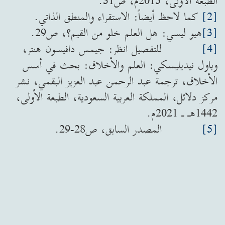
الطبعة الأولى، 2015م، ص31.
[2]
كما لاحظ أيضاً: الاستقراء والمنطق الذاتي.
[3]
هيو ليسي: هل العلم خلو من القيم؟، ص29.
[4]
للتفصيل انظر: جيمس دافيسون هنتر،
وباول نيديليسكي: العلم والأخلاق: بحث في أسس
الأخلاق، ترجمة عبد الرحمن عبد العزيز البقمي، نشر
مركز دلائل، المملكة العربية السعودية، الطبعة الأولى،
1442هـ ـ 2021م.
[5]
المصدر السابق، ص28-29.