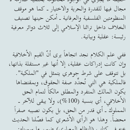
مجال فيها للقدرة والحرية والاختيار ـ كما هو موقف
المنظومتين الفلسفية والعرفانية ـ أمكن حينها تصنيف
الخلاف داخل تراثنا الإسلامي إلى ثلاث دوائر معرفية
رئيسة: عقلية وبيانية.
ففي علم الكلام نجد اتجاهاً يرى أنّ القيم الأخلاقية
وإن كانت إدراكات عقلية، إلا أنها غير مستقلة بذاتها،
بل تتوقف على شرط جوهري يتمثل في "الملكية".
فالملكية هي التي تُحدِّد صفة الحقوق، وبمقتضاها
يكون المالك المتفرد والمطلق مالكاً لتمام الحق
الأخلاقي، أي بنسبة (100%)، ولا يبقى للآخر ـ
المملوك ـ أي قدر من الحق، بل يكون نصيبه صفراً
محضاً. وهذا هو الرأي الأشعري كما فصّلنا الحديث
عنه في كتاب (النظام المعياري) ضمن ما سميناه: