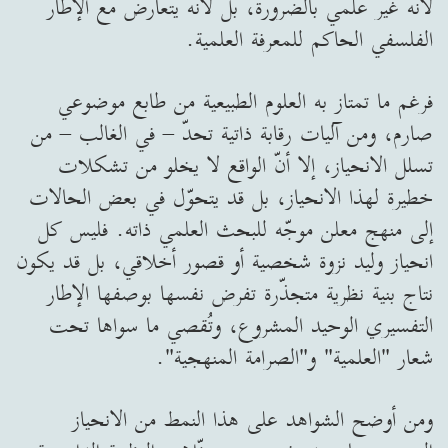
لأنه غير علمي بالضرورة، بل لأنه يتعارض مع الإطار
الفلسفي الحاكم للمعرفة العلمية.
فرغم ما تمتاز به العلوم الطبيعية من طابع موضوعي
صارم، ومن آليات رقابة ذاتية تحدّ – في الغالب – من
تسلل الانحياز، إلا أنّ الواقع لا يخلو من تشكلات
خطيرة لهذا الانحياز، بل قد يتحوّل في بعض الحالات
إلى منهج معلن موجّه للبحث العلمي ذاته. فليس كل
انحياز وليد نزوة شخصية أو قصور أخلاقي، بل قد يكون
نتاج بنية نظرية متجذّرة تفرض نفسها بوصفها الإطار
التفسيري الوحيد المشروع، وتُقصي ما سواها تحت
شعار "العلمية" و"الصرامة المنهجية".
ومن أوضح الشواهد على هذا النمط من الانحياز