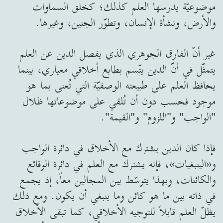
موضوعيّة يدرسها العلم كذلك؛ كخلق السماوات
والأرض، ونشأة الإنسان، وتطوّر الجنين، وغيرها.
غير أنّ الفارق الجوهري الذي يفصل الدين عن العلم
يتمثّل في أنّ الدين يتّسم بطابع أخلاقي معياري، بينما
يحافظ العلم على طبيعته الوصفيّة التي تُعنى بما هو
موجود فحسب دون أن تُلقي على موضوعاتها ظلال
"الواجب" و"اللزوم" و"القيمة".
فإذا كان الدين يشترك مع الأخلاق في دائرة الواجب
و«الينبغيات»، فإنه يشترك مع العلم في دائرة الوقائع
والكائنات، وبهذا يتوسّط بين المجالين معاً، إذ يجمع
في ذاته بين ما هو كائن وما ينبغي أن يكون. ومع ذلك
يظلّ العلم قابلاً للتوجيه الأخلاقي، كما تبقى الأخلاق