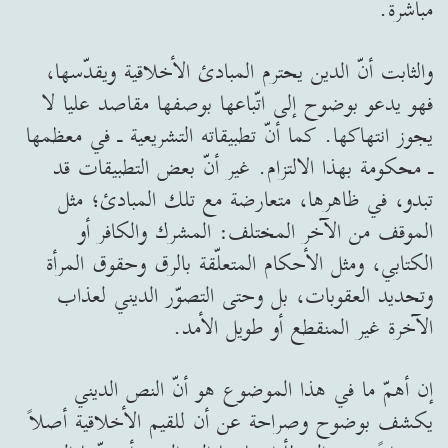
مباشرة.
والثابت أنّ الدين يحترم المبادئ الأخلاقية ويقدّسها،
فهو يدعو بوضوح إلى اتّباعها بوصفها مقاصد عليا لا
يجوز انتهاكها. كما أنّ تطبيقاته التشريعية ـ في معظمها
ـ محكومة بهذا الالتزام. غير أنّ بعض التطبيقات قد
تبدو، في ظاهرها، متعارضة مع تلك المبادئ؛ مثل
الموقف من الآخر المختلف: المشرك والكافر أو
الكتابي، ومثل الأحكام المتعلّقة بالرق وحقوق المرأة
وتحديد العقوبات، بل وحتى التصوّر الديني لعذاب
الآخرة غير المنقطع أو طويل الأمد.
إن أهمّ ما في هذا الموضوع هو أنّ النص الديني
يكشف بوضوح وصراحة عن أن للقيم الأخلاقية أصلاً