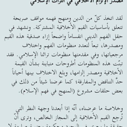
مصدر الإلزام الأخلاقي في التراث الإسلامي
لقد اتخذ كلّ من الدين ومنهج فهمه مواقف صريحة
تتعلق بأساسيات القيم الأخلاقية المشتركة. ونشهد في
حقل الفهم الديني انقساماً واضحاً إزاء صدقية هذه القيم
ومصدرها، تبعاً لتعدد منظومات الفهم واختلاف
مرجعياتها، وفي مقدمتها منظومات تراثنا الإسلامي. فقد
تبنّت هذه المنظومات أطروحات متباينة بشأن القيمة
الأخلاقية ومصدر إلزامها، وبلغ الاختلاف بينها أحياناً
حدَّ التناقض والمفارقة؛ كما عرضنا شيئاً من ذلك في
بعض حلقات مشروع (المنهج في فهم الإسلام).
وخلاصة ما عرضناه، أنّه إذا أبعدنا وجهة النظر التي
تُرجِع القيم الأخلاقية إلى المجاز الخالص، وترى أنّ
حقيقة ما يجري في الوجود محكومة بحتمية صارمة لا