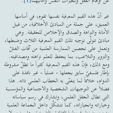
عن أوهام العقل وتحيّزات النفس وأمانيهما
[1]
.
غير أنّ هذه القيم المعرفية نفسها تقوم، في أساسها
العميق، على جملة من المبادئ الأخلاقية، من قبيل
الأمانة والنزاهة والصدق والإخلاص للحقيقة. وهي
مبادئ تتولّى توجيه تلك القيم المعرفية الثلاث وضبطها،
وتعمل على تحصين الممارسة العلمية من آفات الغشّ
والتزوير والتلاعب، بما يحفظ للعلم نزاهته ومصداقيته.
ومع ذلك، فإنّ هذه القيم المعرفية كثيراً ما تظلّ مشروطة
بإطار فلسفيّ سابق يجعلها - عملياً - غير نافذة على
الدوام، خلافاً لما يتغنّى به الخطاب العلمي ذاته. هذا
فضلاً عن التوجيهات الشخصية والاجتماعية والمؤسسية
التي تطال الحقل العلمي، وتشارك في رسم سياساته
وخياراته وانحيازاته، كما تتشكّل داخل الجماعة العلمية
وتحت ضغط شروطها الثقافية والتاريخية، على نحو لا