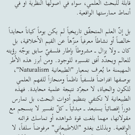
قابلة للبحث العلمي، سواء في أصولها النظرية أو في
أنماط ممارستها الواقعية.
بل إنّ العلم المتحقّق تاريخياً لم يكن يوماً كياناً محايداً
خالصاً أو نشاطاً معرفياً منزّهاً عن القيم الأخلاقية، بل
كان ـ ولا يزال ـ مشروطاً بإطار فلسفيّ سابق يوجّه رؤيته
للعالم ويحدّد أفق تفسيره للوجود. ومن أبرز هذه الأطر
المهيمنة ما يُعرف بمعيار "الطبيعانية Naturalism"،
بوصفها افتراضاً فلسفياً ناظماً ومنحازاً للفهم العلمي
للكون والحياة، لا مجرّد نتيجة علمية محايدة. فهذه
الطبيعانية لا تكتفي بتنظيم أدوات البحث، بل تمارس
دوراً إقصائياً يستبعد ـ مبدئياً ـ كلّ تفسير لا ينسجم مع
مقولاتها، مهما بلغت قوة شواهده أو تماسك قرائنه
الواقعية. وبذلك يغدو "اللاطبيعاني" مرفوضاً سلفاً، لا