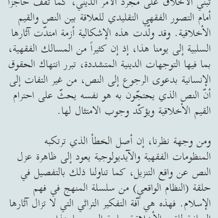
تبني الأخلاق على مجرّد الأمر الديني، كما تقف حاجزاً
أمام التصور الفقهي التقليدي للعلاقة بين النص والقيم
الأخلاقية. وقد ولّدت هذه الإشكالية أزمة امتدّت آثارها
السلبية إلى يومنا هذا، إذ إن كثيراً من المسالك الفقهية،
بما فيها التوجهات الدينية المتشددة، تبرر انتهاك الحقوق
الإنسانية بدعوى الرجوع إلى النص، من غير التفات إلى
أنّ النص الذي يحتجّون به هو نفسه يحثّ على احترام
القيم الأخلاقية ويؤكّد وجوب الامتثال لها.
ومن وجهة نظرنا، إن أصل الخطأ الذي ترتكبه
المنظومات الفقهية والآيديولوجية يعود إلى ظاهرة عزل
النص عن واقع التنزيل، كما تناولنا ذلك بالتفصيل في
حلقة (النظام الواقعي) من سلسلة المنهج في فهم
الإسلام. فهذه هي آفة التفكير التراثي التي لا تزال آثارها