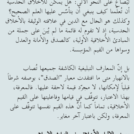
ليُصاغ على النحو الآتي: هل يمكن للأخلاق الحدسية
أن تُعلّمنا كيف ينبغي أن يتأسّس عليها العلم الصحيح؟
وكذلك هو الحال مع الدين في علاقته الوثيقة بالأخلاق
الحدسية، إذ لا تقوم له قائمة ما لم يُبنَ على جملة من
المبادئ الأخلاقية الأولية، كالصدق والأمانة والعدل
وسواها من القيم المؤسِسة.
بل إنّ المعارف التبليغية الكاشفة جميعها تُصاب
بالانهيار متى ما افتقدت معيار "الصدق"، بوصفه شرطاً
قبلياً لإمكانها، لا مجرّد قيمة لاحقة عليها. فالمعرفة،
بهذا الاعتبار، تتوقّف في قيامها وفاعليتها على القيم
الأخلاقية، تماماً كما أنّ هذه القيم نفسها تتوقّف على
المعرفة، ولكن باعتبار آخر مغاير.