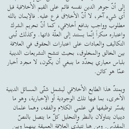
إلى أنّ جوهر الدين نفسه قائم على القيم الأخلاقية قبل
أي شيء آخر، لا أنّ الأخلاق فرع عليه. فالإيمان بالله
مطلوب وواجب بدافع أخلاقي، كما أنّ تحريم الشرك
واعتباره منكراً إنّما يستند إلى العلّة ذاتها. وكذلك تُبنى
التكاليف والعبادات على اعتبارات الحقوق في العلاقة
بين الخالق والمخلوق، بحيث تتشح التشريعات الدينية
بلباس معياري يحدّد ما ينبغي أن يكون، لا مجرد أخبار
عمّا هو كائن.
ويمتدّ هذا الطابع الأخلاقي ليشمل شتّى المسائل الدينية
الأخرى، بما فيها تلك الوجودية أو الإخبارية، وهو ما
يفسّر توظيفها في علمي الكلام والفقه، وهما علمان
دينيان يتناولان بالنظر والتحليل كلّ ما يتصل بالنصّ
المقدّس. ومن هنا تتبدّى العلاقة العميقة بينهما وبين