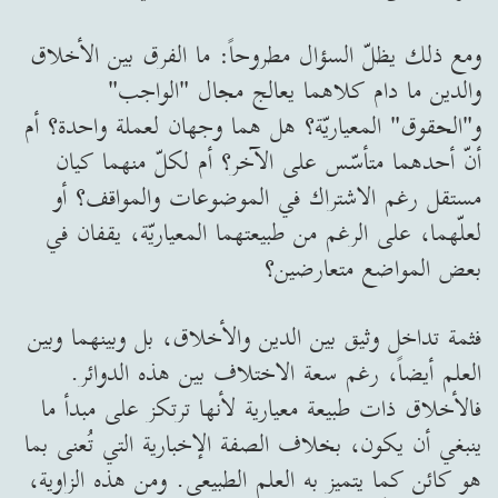
ومع ذلك يظلّ السؤال مطروحاً: ما الفرق بين الأخلاق
والدين ما دام كلاهما يعالج مجال "الواجب"
و"الحقوق" المعياريّة؟ هل هما وجهان لعملة واحدة؟ أم
أنّ أحدهما متأسّس على الآخر؟ أم لكلّ منهما كيان
مستقل رغم الاشتراك في الموضوعات والمواقف؟ أو
لعلّهما، على الرغم من طبيعتهما المعياريّة، يقفان في
بعض المواضع متعارضين؟
فثمة تداخل وثيق بين الدين والأخلاق، بل وبينهما وبين
العلم أيضاً، رغم سعة الاختلاف بين هذه الدوائر.
فالأخلاق ذات طبيعة معيارية لأنها ترتكز على مبدأ ما
ينبغي أن يكون، بخلاف الصفة الإخبارية التي تُعنى بما
هو كائن كما يتميز به العلم الطبيعي. ومن هذه الزاوية،