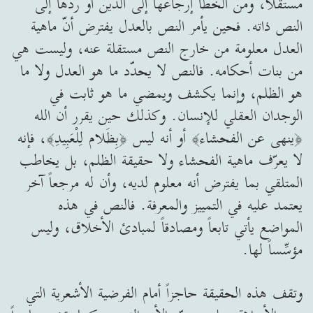
مستقلاً، ومن الخطأ إرجاعها إلى الدين أو ردّها إلى
النص ذاته. فحين يأمر النص بالعدل يفترض أنّ ماهية
العدل معلومة من خارج النص مستقلة عنه، وليست هي
من بنات أحكامه. فالنص لا يحدّد ما هو العدل ولا ما
هو الظلم، وإنما يكشف ويمضي ما هو ثابت في
الوجدان العقلي للإنسان. وكذلك حين يقرر أن الله
﴿ينهى عن الفحشاء﴾ أو أنه ليس ﴿بِظَلام لِلْعَبِيدِ﴾، فإنه
لا يعرّف ماهية الفحشاء ولا حقيقة الظلم، بل يخاطب
المتلقي بما يفترض أنه معلوم لديه، وأن له مرجعاً آخر
يعتمد عليه في التمييز والمعرفة. فالنص في هذه
المواضع يأتي تابعاً ومصادقاً لمبادئ الأخلاق، وليس
مؤسِّساً لها.
وتقف هذه الحقيقة حاجزاً أمام الفرضية الأشعرية التي