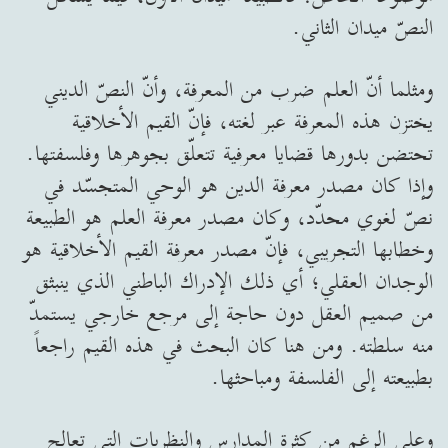
النصّ ميدان الثاني.
ومثلما أنّ العلم ضرب من المعرفة، وأنّ النصّ الديني
يختزن هذه المعرفة عبر لغته، فإنّ القيم الأخلاقية
تحتضن بدورها قضايا معرفية تتعلّق بجوهرها وفلسفتها.
وإذا كان مصدر معرفة الدين هو الوحي المتجسّد في
نصّ لغوي محدّد، وكان مصدر معرفة العلم هو الطبيعة
وخطابها التجريبي، فإنّ مصدر معرفة القيم الأخلاقية هو
الوجدان العقلي؛ أي ذلك الإدراك الباطني الذي ينبثق
من صميم العقل دون حاجة إلى مرجع خارجي يستمدّ
منه سلطته. ومن هنا كان البحث في هذه القيم راجعاً
بطبيعته إلى الفلسفة ومباحثها.
وعلى الرغم من كثرة المدارس والنظريات التي تعالج