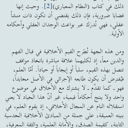
ذلك في كتاب (النظام المعياري)
[2]
. وحيث إنها
قضايا ضرورية، فإن ذلك يقتضي أن تكون ذات منشأ
عقلي، فهي تُدرَك عبر بواعث الوجدان العقلي وأحكامه
الأولية.
ومن هذه الجهة تُطرح القيم الأخلاقية في قبال الفهم
والدين معاً، إذ لكليهما علاقة مباشرة باتخاذ مواقف
تتصل بهذه القيم، سلباً أو إيجاباً أو حياداً. أمّا العلم،
فيُفترض أن يكون طابعه الإجرائي في الأصل محايداً،
فهو ـ كما تقدّم ـ لا يشترك مع الأخلاق في موضوع
واحد ولا ينتج أحكاماً قيمية، غير أنّ هذا الحياد لا يعني
استقلاله التام عن المجال الأخلاقي، إذ يقوم العلم، في
بنيته العميقة، على جملة من المبادئ الأخلاقية الحدسية
الثابتة، كقيمة الصدق، والأمانة العلمية، والثقة المعرفية،