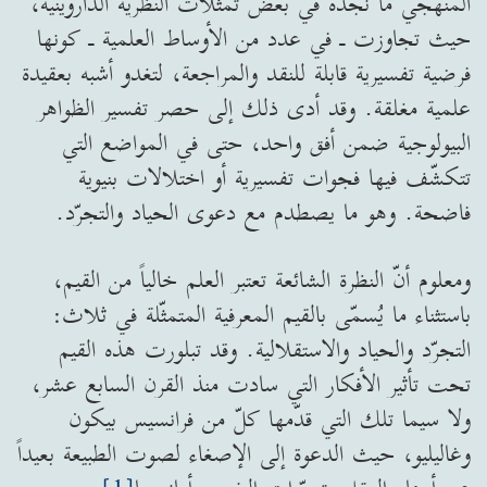
المنهجي ما نجده في بعض تمثّلات النظرية الداروينية،
حيث تجاوزت ـ في عدد من الأوساط العلمية ـ كونها
فرضية تفسيرية قابلة للنقد والمراجعة، لتغدو أشبه بعقيدة
علمية مغلقة. وقد أدى ذلك إلى حصر تفسير الظواهر
البيولوجية ضمن أفق واحد، حتى في المواضع التي
تتكشّف فيها فجوات تفسيرية أو اختلالات بنيوية
فاضحة. وهو ما يصطدم مع دعوى الحياد والتجرّد.
ومعلوم أنّ النظرة الشائعة تعتبر العلم خالياً من القيم،
باستثناء ما يُسمّى بالقيم المعرفية المتمثّلة في ثلاث:
التجرّد والحياد والاستقلالية. وقد تبلورت هذه القيم
تحت تأثير الأفكار التي سادت منذ القرن السابع عشر،
ولا سيما تلك التي قدّمها كلّ من فرانسيس بيكون
وغاليليو، حيث الدعوة إلى الإصغاء لصوت الطبيعة بعيداً