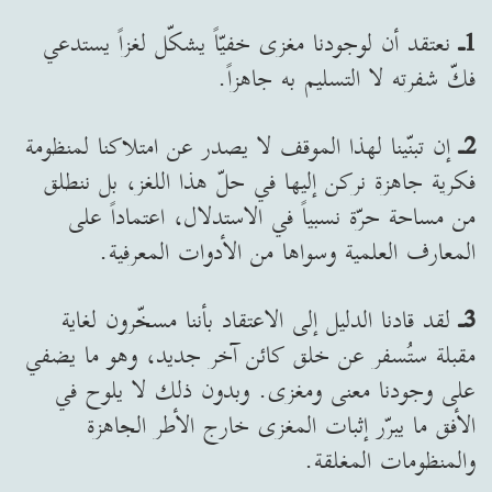
1ـ
نعتقد أن لوجودنا مغزى خفيّاً يشكّل لغزاً يستدعي
فكّ شفرته لا التسليم به جاهزاً.
2ـ
إن تبنّينا لهذا الموقف لا يصدر عن امتلاكنا لمنظومة
فكرية جاهزة نركن إليها في حلّ هذا اللغز، بل ننطلق
من مساحة حرّة نسبياً في الاستدلال، اعتماداً على
المعارف العلمية وسواها من الأدوات المعرفية.
3ـ
لقد قادنا الدليل إلى الاعتقاد بأننا مسخّرون لغاية
مقبلة ستُسفر عن خلق كائن آخر جديد، وهو ما يضفي
على وجودنا معنى ومغزى. وبدون ذلك لا يلوح في
الأفق ما يبرّر إثبات المغزى خارج الأطر الجاهزة
والمنظومات المغلقة.