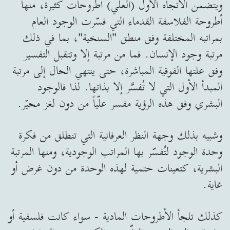
ويتضمن الاتجاه الأول (العلّي) أطروحات كثيرة، منها
أطروحة الفلاسفة القدماء التي فسّرت الوجود العام
بمراتبه المختلفة وفق منطق "السنخية"، بما في ذلك
مرتبة وجود الإنسان. فما من مرتبة إلا وتتقبل التفسير
وفق علتها الفوقية المباشرة، حتى ينتهي الحال إلى مرتبة
المبدأ الأول التي لا تُفسَّر إلا بذاتها. لذا فالوجود
البشري وفق هذه الرؤية مفسر علّياً من دون لغز محيّر.
وشبيه بذلك وجهة النظر العرفانية التي تنطلق من فكرة
وحدة الوجود لتُفسّر بها المراتب الوجودية، ومنها المرتبة
البشرية، كتعينات حتمية لهذه الوحدة من دون غرض أو
غاية.
كذلك تلجأ الأطروحات المادية - سواء كانت فلسفية أو