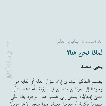
ع
الدراسات
»
ميتافيزيا العلم
لماذا نحن هنا؟
يحيى محمد
ينقسم التفكير البشري إزاء سؤال العلّة أو الغاية من
وجودنا إلى موقفين متباينين في الرؤية. أحدهما يتبنّى
معنىً إيجابيًّا، يسعى إلى تفسير هذا الوجود بناءً على
منظومة فكرية أو معرفية معينة، فيما يتخذ الآخر موقفًا