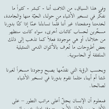
وفي هذا السياق، من اللافت أننا - كبشر - كثيراً ما
نفكّر في تسخير الأشياء من حولنا، الحيّة منها والجامدة،
لخدمتنا ومنفعتنا؛ غير أننا قلّما تساءلنا عمّا إذا كنّا بدورنا
مسخّرين لحساب كائنات أخرى، سواء كانت ستظهر
من خلالنا، أو هي موجودة فعلاً كما تذهب إلى ذلك
بعض أطروحات ما تُعرف بالأكوان الدمى التمثيلية
الملفقة أو الحاسوبية.
وبحسب الرؤية التي نقدّمها يصبح وجودنا مسخراً لغيرنا
شئنا أم أبينا، مثلما نقوم بدورنا في تسخير الأشياء
لصالحنا.
فمعلوم أن الإنسان يحتلّ أعلى مراتب التطور – على
الأقل ضمن الإطار الأرضي – وقد امتاز عن سائر