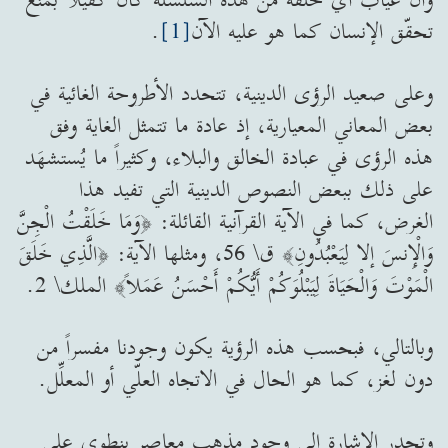
تحقّق الإنسان كما هو عليه الآن
[1]
.
وعلى صعيد الرؤى الدينية، تتحدد الأطروحة الغائية في
بعض المعاني المعيارية، إذ عادة ما تتمثل الغاية وفق
هذه الرؤى في عبادة الخالق والبلاء، وكثيراً ما يُستشهَد
على ذلك ببعض النصوص الدينية التي تفيد هذا
الغرض، كما في الآية القرآنية القائلة: ﴿وَمَا خَلَقْتُ الْجِنَّ
وَالْإِنسَ إلا لِيَعْبُدُونِ﴾ ق\ 56، ومثلها الآية: ﴿الَّذِي خَلَقَ
الْمَوْتَ وَالْحَيَاةَ لِيَبْلُوَكُمْ أَيُّكُمْ أَحْسَنُ عَمَلاً﴾ الملك\ 2.
وبالتالي، فبحسب هذه الرؤية يكون وجودنا مفسراً من
دون لغز، كما هو الحال في الاتجاه العلّي أو المعلِّل.
وتجدر الإشارة إلى وجود مذهب معاصر ينطوي على