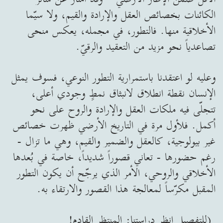
الكائنات بخصائص العقل والإرادة والقيم، ولا سيّما
الأخلاقية منها. فالتطور، في مجمله، يعكس منحى
تصاعدياً نحو مزيد من التعقيد والرقيّ.
وعليه لو اعتقدنا باستمرارية التطور النوعي، فسوف يمثل
الإنسان نقطة انطلاق لانبثاق نمطٍ وجودي أعلى،
تتجلّى فيه ملكات العقل والإرادة والروح على نحو
أكمل. فلأول مرة في التاريخ الأرضي ظهرت خصائص
غير بيولوجية، كالعقل والضمير والقيم، وهي ما تزال -
رغم حضورها - تعاني قصوراً شديداً، خاصة في بُعدها
الأخلاقي والروحي، الأمر الذي يرجّح أن يكون التطور
المقبل مكرّساً لمعالجة هذا القصور والارتقاء به.
(للتفصيل انظر دراستنا: المنتظر القادم!