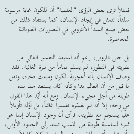
فمثلاً ترى بعض الرؤى "العلمية" أن للكون غاية مرسومة
سلفاً، تتمثل في إيجاد الإنسان، كما يستفاد ذلك من
بعض صيغ المبدأ الأنثروبي في التصورات الفيزيائية
المعاصرة.
بل حتى داروين، رغم أنه استبعد التفسير الغائي من
نظريته في التطور، لم يسلم تماماً من نبرة الغائية. فقد
وصف الإنسان بأنه أعجوبة الكون ومبعث فخره، ونقل
ما قيل من أن العالم بدا وكأنه كان يستعد منذ مدة
طويلة من أجل مجيء الإنسان. ومع أنه أيّد هذا القول
من وجه، إلا أنه لم يفسّره تفسيراً غائياً، بل أوّله تأويلاً
علّياً ينسجم مع نظريته، فرأى أن وجود الإنسان إنما هو
ثمرة لسلسلة طويلة من النَسب تمتد إلى الجدود الأولى،
وأن غياب أي حلقة من هذه السلسلة كان كفيلاً بمنع