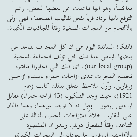
معاكساً، وهو انها تباعدت عن بعضها البعض، رغم
التوقع بانها تزداد قرباً بفعل ثقالياتها الضخمة، فهي اولى
بالالتحام من المجرات الصغيرة وفقاً للجاذبيات الكبيرة.
فالفكرة السائدة اليوم هي ان كل المجرات تتباعد عن
بعضها البعض عدا تلك التي تؤلف الجماعة المحلية
(our local group)، اي تلك التي تجاورنا مباشرة.
فجميع المجرات تبدي ازاحات حمراء باستثناء ازاحتين
زرقاوين. وأول ملاحظة تتعلق بذلك كانت (عام
1921)، حيث وجد الفلكيون (43 ازاحة حمراء) مقابل
ازاحتين زرقاوين. وقيل انه لا توجد غيرهما، وهما دالتان
على التقارب خلافاً للازاحات الحمراء الدالة على
التباعد، وفقاً لمفعول دوبلر. ويبدو ان المقصود
بالازاحتين الزرقاوين ما تعودان الى المجرات الكبيرة،