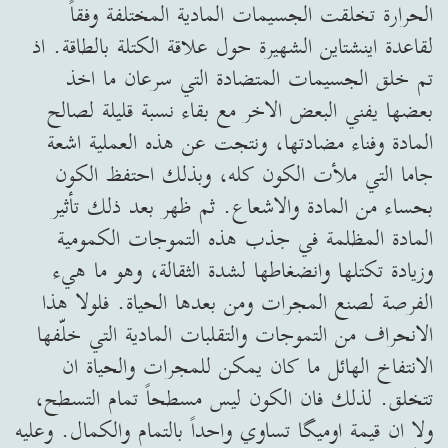
الحرارة تخلقت الجسيمات المادية المختلفة وفقاً
لقاعدة اينشتاين الشهيرة حول علاقة الكتلة بالطاقة. اذ
تم خلق الجسيمات المتضادة التي سرعان ما اخذ
بعضها يفني البعض الاخر مع بقاء نسبة قليلة لصالح
المادة وفناء مضادتها، ونتجت عن هذه العملية اشعة
جاما التي ملأت الكون كله، وبذلك احتفظ الكون
بحساء من المادة والاشعاع. ثم ظهر بعد ذلك تأثير
المادة المظلمة في جذب هذه التموجات الكمومية
وزيادة تكتلها وانضغاطها لشدة الثقالة، وهو ما هيء
الفرصة لصنع المجرات ومن بعدها الحياة. فلولا هذا
الانحراف من التموجات والتقلبات المادية التي خلّفها
الانتفاخ الهائل ما كان يمكن للمجرات والحياة ان
تتخلق. لذلك فان الكون ليس مسطحاً تمام التسطح،
ولا ان قيمة اوميگا تساوي واحداً بالتمام والكمال. وعليه