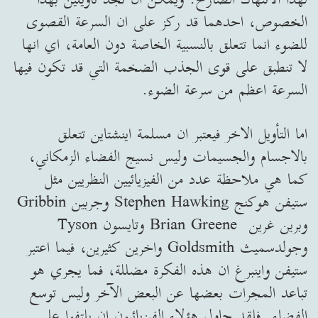
الخصوص، احدهما قد ركز على ان السرعة القصوى
للضوء انما تتعلق بالنسبية الخاصة دون العامة، اي انها
لا تنطبق على قوى الجذب الضخمة التي قد تكون فيها
السرعة اعظم من سرعة الضوء.
اما التأويل الاخر فيعتبر ان مسلمة اينشتاين تتعلق
بالاجسام والجسيمات وليس نسيج الفضاء الزمكاني،
كما هي ملاحظة عدد من الفيزيائيين النظريين مثل
ستيفن هوكنج Stephen Hawking وجربين Gribbin
وبرين غرين Brian Greene وتايسون Tyson
وجولدسميث Goldsmith واخرين كثيرين، فيما اعتبر
ستيفن واينبرغ ان هذه الفكرة مضللة، فما يجري هو
تباعد المجرات بعضها عن البعض الآخر وليس توسع
الفضاء. فلقد حاول هؤلاء الفيزيائيون ان يلتفوا على