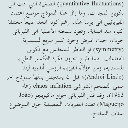
(quantitative fluctuations) الصغيرة التي ادت الى
تكوين المجرات. وما زال هذا النموذج موضع اعتماد
الفيزيائيين الى يومنا هذا، رغم كونه اتخذ صيغاً مختلفة
كثيرة منذ البداية. وتعود نسخته الاصلية الى الفيزيائي
جوث، حيث افترض وجود كسر سريع للسمترية
(symmetry) او التناظر المتجانس مع تكوين
الفقاعات. فيما طرح اخرون فكرة التكسير البطيء
للسمترية، ومن هؤلاء الفيزياء الروسي أندريه ليند
(Andrei Linde)؛ قبل ان يستعيض بدلها بنموذج اخر
سمي التضخم الشواشي chaos inflation (عام
1983). وقد قدّر الفيزيائي جواو ماكيويجو (João
Magueijo) تعدد النظريات التفصيلية حول الموضوع
بمئات النماذج.