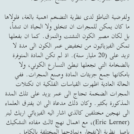
ولفرضية التباطؤ لدى نظرية التضخم اهمية بالغة، فلولاها
ما كان يمكن للمجرات ان تتخلق ولا الحياة ان تنشأ،
بل لكان مصير الكون التشتت والتمزق. كما ان بفعلها
تمكن الفيزيائيون من تخفيض عمر الكون الى مدة لا
تزيد على (20 مليار سنة). اذ لم تكن المادة المتوفرة
بالضخامة التي تجعلها تبطئ التسارع الكوني، ولا
بامكانها جمع جزيئات المادة وصنع المجرات. ففي
الحالة العادية اظهرت القياسات الفلكية ان تكتلات
المجرات الضخمة تحتاج الى عمر يزيد على تلك المدة
المذكورة بكثير. وكان ذلك مدعاة الى ان يفترق العلماء
الى نهجين مختلفين كالذي اشار اليه الفيزيائي اريك لينر
(Eric Lerner)، مع اهمال نهج ثالث مفاده التشكيك
باصل نظرية الانفجار ونماذجها المختلفة بالكامل.