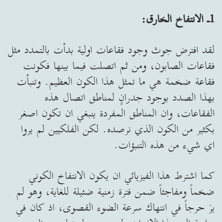
1ـ الانتفاخ الخارق:
لقد افترض جوث وجود فقاعات اولية بدأت بالتمدد مثل
فقاعات الصابون، ومن ثم اتصلت فيما بينها فكونت
فقاعة ضخمة هي ما تمثل هذا الكون العظيم. وتنبأت
بهذا الصدد بوجود جدرانٍ لمناطق اتصال هذه
الفقاعات، وان المناطق المفردة ينبغي ان تكون اصغر
بكثير من الكون الذي نرصده. لكن الفلكيين لم يروا
اي شيء من هذه التنبؤات.
كما اشترط هذا الفيزيائي ان يكون الانتفاخ الكوني
ضخماً ومفاجئاً ضمن فترة زمنية ضئيلة للغاية، وهو لم
يرَ حرجاً في انتهاك سرعة الضوء القصوى، اذ كان في