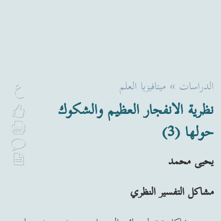
ع
الدراسات
»
ميتافيزيا العلم
نظرية الانفجار العظيم والشكوك
حولها (3)
يحيى محمد
مشاكل التفسير النظري