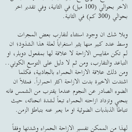
الاخر بحوالي (100 ميل) في الثانية، وفي تقدير اخر
بحوالي (300 كم) في الثانية.
وبلا شك ان وجود استثناء لتقارب بعض المجرات
وسط عدد كبير منها يثير استغراباً لعلة هذا الشذوذ؛ ان
لم تكن مقاييس الازاحة لا علاقة لها بمفعول دوبلر، او
التباعد والتقارب، ومن ثم لا دليل على التوسع الكوني..
ومن ذلك علاقة الازاحة الحمراء بالجاذبية، فكلما
اشتدت الاخيرة بدت الازاحة اكثر احمراراً. فمثلاً ان
الضوء الصادر عن النجوم عندما يقترب من الشمس فانه
ينحني وتزداد ازاحته الحمراء تبعاً لشدة انحنائه، حيث
تتباطأ الذبذبات الضوئية او ما يعبر عنه بتباطؤ الزمن.
لهذا من الممكن تفسير الازاحة الحمراء وشدتها وفقاً