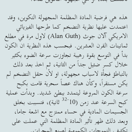
هذه هي فرضية المادة المظلمة المجهولة التكوين، وقد
اعتمدت عليها نظرية التضخم كما طرحها الفيزيائي
الامريكي آلان جوث (Alan Guth) لاول مرة في مطلع
ثمانينات القرن العشرين. فبحسب هذه النظرية ان الكون
بدأ في التوسع بقوة رهيبة تجاوزت سرعة الضوء بكثير
خلال كسر ضئيل جداً من الثانية، ثم اخذ بعد ذلك
بالتباطؤ فجأة لاسباب مجهولة، او لأن حقل التضخم لم
يكن مستقراً، وكأن هناك عصاً سحرية قامت بكبح
سرعة الكون المروعة ليتمدد ببطئ شديد. وبدأت عملية
32
-
كبح السرعة عند زمن (10
ثانية)، فتسببت بخلق
الجسيمات المادية في حساء ممتزج مع اشعة جاما،
وبعد ذلك ظهر تأثير المادة المظلمة التي عملت على
تكثيف التموجات الكمومية لصنع المجرات.