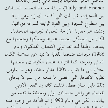
الماضي ابتكر الفلكيان برينت تولي وفشر (Brent
Tully and Fischer) طريقة جديدة لتحديد المسافات
بين المجرات غير تلك التي كانت لهابل، وهي تربط
بين سطوع المجرة وبين القوة الرابعة لسرعة دورانها،
وذلك عبر مقارنة الازاحة الحمراء لجوانبها المختلفة،
فكان من الممكن تحديد عمرها وسمكها وحجمها مع
بعدها. وطبقاً لخرائط تولي اكتشف الفلكيون (عام
1986) مجرات ضخمة للغاية لا تنبؤ عن سلاسة الكون
البدئي ونعومته كما افترضه علماء الكونيات، فبعضها
يحتاج الى ما يقارب (100 مليار سنة)، وهو ما يعارض
نظرية الانفجار التي اقصى ما قدمته من عمر لا يتجاوز
(20 مليار سنة) فقط. لذلك كان رد الفعل الاولي
للعلماء هو رفض حسابات تولي وتخطئة ما قدمه من
بيانات. لكن في (عام 1990) تم التأكد من وجود هذه