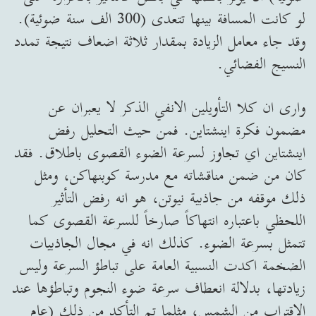
لو كانت المسافة بينها تتعدى (300 الف سنة ضوئية).
وقد جاء معامل الزيادة بمقدار ثلاثة اضعاف نتيجة تمدد
النسيج الفضائي.
وارى ان كلا التأويلين الانفي الذكر لا يعبران عن
مضمون فكرة اينشتاين. فمن حيث التحليل رفض
اينشتاين اي تجاوز لسرعة الضوء القصوى باطلاق. فقد
كان من ضمن مناقشاته مع مدرسة كوبنهاكن، ومثل
ذلك موقفه من جاذبية نيوتن، هو انه رفض التأثير
اللحظي باعتباره انتهاكاً صارخاً للسرعة القصوى كما
تتمثل بسرعة الضوء. كذلك انه في مجال الجاذبيات
الضخمة اكدت النسبية العامة على تباطؤ السرعة وليس
زيادتها، بدلالة انعطاف سرعة ضوء النجوم وتباطؤها عند
الاقتراب من الشمس، مثلما تم التأكد من ذلك (عام