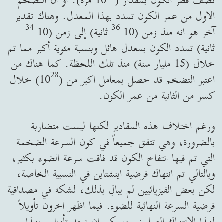
نصف قطر الكون بمقدار (10
مرة). او ان التضخم
الاول من عمر الكون تمدد بهذا المعدل. وهناك تقدير
34
-
36
-
آخر هو انه منذ زمن (10
ثانية) إلى زمن (10
ثانية) تمدد الكون بمعدل هائل وبنسبة مئوية أكبر مما تم
خلال (15 مليار سنة) منذ تلك اللحظة. كما هناك من
28
اعتبر التضخم قد حصل بمعامل اكبر من (10
) خلال
كسر من الثانية من عمر الكون.
ورغم اختلاف هذه المقادير لكنها ليست متضاربة
بالضرورة، وهي تتفق جميعاً في كون السرعة الضخمة
التي تم فيها انتفاخ الكون قد فاقت سرعة الضوء بكثير،
وبالتالي تم انتهاك فرضية اينشتاين في النسبية الخاصة،
لكن بعض الفيزيائيين لم يبالِ بذلك، لشكه في مصداقية
فرضية السرعة النهائية للضوء. فيما اظهر اخرون تأويلاً
لهذا الانتهاك الصارخ. ويمكن ان نجد تأويلين بهذا