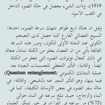
1919)، وذات الشيء يحصل في حالة الضوء الداخل
في الثقب الاسود.
وقيل ان هناك اربع ظواهر تنتهك سرعة الضوء، احدها:
النسيج الفضائي الفارغ كما حصل لدى التضخم
الكوني عند النشاة الاولى للكون، ومبرر هذه السرعة
الفائقة يأتي من ان الفضاء يخلو من الكتلة تماماً، فحاله
في ذلك كحال فوتونات الضوء التي تخلو من الكتلة
ايضاً. والثانية: التأثير اللحظي للجسيمات البعيدة بعد
عملية التشابك الكمومي (
Quantum entanglement
)
فيما بينها، وهو التأثير المعبر عنه بالشبحي. والثالثة: في
حالة سفر الضوء في بعض الاوساط الكثيفة، كما في
الماء والزجاج، حيث تبلغ سرعته في الماء حوالي
(75%) من سرعته في الفراغ، في حين تمكن العلماء