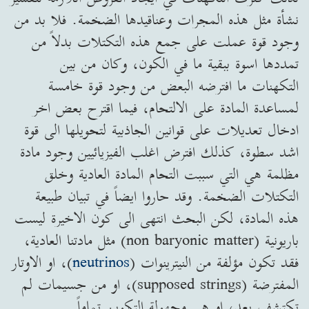
نشأة مثل هذه المجرات وعناقيدها الضخمة. فلا بد من
وجود قوة عملت على جمع هذه التكتلات بدلاً من
تمددها اسوة ببقية ما في الكون، وكان من بين
التكهنات ما افترضه البعض من وجود قوة خامسة
لمساعدة المادة على الالتحام، فيما اقترح بعض اخر
ادخال تعديلات على قوانين الجاذبية لتحويلها الى قوة
اشد سطوة، كذلك افترض اغلب الفيزيائيين وجود مادة
مظلمة هي التي سببت التحام المادة العادية وخلق
التكتلات الضخمة. وقد حاروا ايضاً في تبيان طبيعة
هذه المادة، لكن البحث انتهى الى كون الاخيرة ليست
باريونية (non baryonic matter) مثل مادتنا العادية،
فقد تكون مؤلفة من النيترينوات (
neutrinos
)، او الاوتار
المفترضة (supposed strings)، او من جسيمات لم
تكتشف بعد، او هي مجهولة التكوين تماماً.