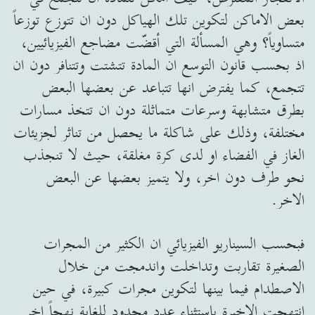
بعض الاماكن لتكوين تلك الهياكل دون ان تتوزع توزعاً
متساوياً؟ وهي المسألة التي أقضّت مضاجع الفيزيائيين،
اذ بحسب قانون التوسع ان المادة تتشتت وتتنافر دون ان
تتجمع، كما يفترض انها تتباعد عن بعضها البعض
بطرق متشابهة وسرعات متماثلة دون ان تتخذ مسارات
مختلفة، وذلك على شاكلة ما يحصل من تناثر لجزيئات
الغاز في الفضاء او لدى كرة مغلقة، حيث لا تنجذب
نحو طرف دون اخر، ولا يتميز بعضها عن البعض
الاخر.
فبحسب السيناريو الفيزيائي ان الكثير من المجرات
الصغيرة تقاربت وتداخلت واندمجت من خلال
الاصطدام فيما بينها لتكوين مجرات كبيرة، في حين
انتهجت الاخيرة باستثناء عدد محدود للغاية نهجاً اخر