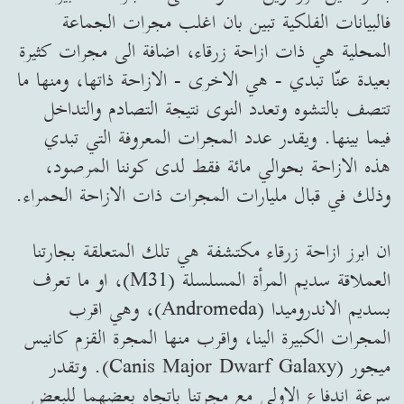
فالبيانات الفلكية تبين بان اغلب مجرات الجماعة
المحلية هي ذات ازاحة زرقاء، اضافة الى مجرات كثيرة
بعيدة عنّا تبدي - هي الاخرى - الازاحة ذاتها، ومنها ما
تتصف بالتشوه وتعدد النوى نتيجة التصادم والتداخل
فيما بينها. ويقدر عدد المجرات المعروفة التي تبدي
هذه الازاحة بحوالي مائة فقط لدى كوننا المرصود،
وذلك في قبال مليارات المجرات ذات الازاحة الحمراء.
ان ابرز ازاحة زرقاء مكتشفة هي تلك المتعلقة بجارتنا
العملاقة سديم المرأة المسلسلة (M31)، او ما تعرف
بسديم الاندروميدا (Andromeda)، وهي اقرب
المجرات الكبيرة الينا، واقرب منها المجرة القزم كانيس
ميجور (Canis Major Dwarf Galaxy). وتقدر
سرعة اندفاع الاولى مع مجرتنا باتجاه بعضهما للبعض