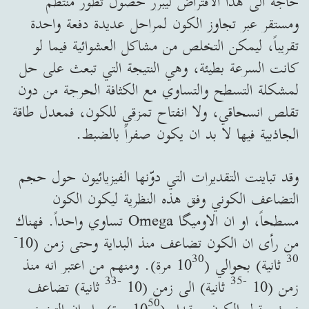
حاجة الى هذا الافتراض ليبرر حصول تطور منتظم
ومستقر عبر تجاوز الكون لمراحل عديدة دفعة واحدة
تقريباً، ليمكن التخلص من مشاكل العشوائية فيما لو
كانت السرعة بطيئة، وهي النتيجة التي تبعث على حل
لمشكلة التسطح والتساوي مع الكثافة الحرجة من دون
تقلص انسحاقي، ولا انفتاح تمزقي للكون، فمعدل طاقة
الجاذبية فيها لا بد ان يكون صفراً بالضبط.
وقد تباينت التقديرات التي دوّنها الفيزيائيون حول حجم
التضاعف الكوني وفق هذه النظرية ليكون الكون
مسطحاً، او ان الاوميگا Omega تساوي واحداً. فهناك
-
من رأى ان الكون تضاعف منذ البداية وحتى زمن (10
30
30
ثانية) بحوالي (10
مرة). ومنهم من اعتبر انه منذ
-33
-35
زمن (10
ثانية) الى زمن (10
ثانية) تضاعف
50