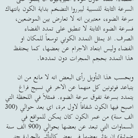
السرعة الثابتة للنسبية ليبرروا التضخم بداية الكون بانتهاك
سرعة الضوء، معتبرين انه لا تعارض بين الموضعين،
فسرعة الضوء الثابتة لا تنطبق على تمدد الفضاء
الصرف. اذ يمثل التمدد الكوني توسعاً للمكان او
الفضاء وليس ابتعاد الاجرام عن بعضها، كما يحتفظ
هذا التمدد بحجم المجرات دون تمددها.
وبحسب هذا التأويل رأى البعض انه لا مانع من ان
يتباعد فوتونين كل منهما عن الاخر في نسيج فراغ
يتمدد بسرعة تفوق سرعة الضوء. فمثلاً في اللحظة التي
اصبح فيها الكون شفافاً لاول مرة، اي بعد حوالي (300
الف سنة) من عمر الكون كان يمكن للمواقع في
السماوات التي تبعد عن بعضها بحوالي (900 الف سنة
ضوئية) ان يؤثر بعضها في بعض كالتأثير بالحرارة حتى