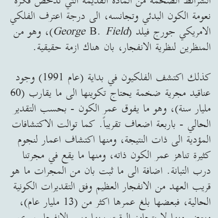
الشرائط الضخمة من المادة القديمة التي تدحض فكرة
نعومة الكون البدئي وتجانسه، الى درجة اعترف الفلكي
الامريكي جورج فيلد (
Field
B.
George
)، وهو من
المنظرين لنظرية الانفجار، بان هناك ازمة حقيقية.
كذلك اكتشف الفلكيون في بداية (عام 1991) وجود
عناقيد مجرية ضخمة يحتاج تكوينها الى ما يقارب (60
مليار سنة)، وهو ما يفوق عمر الكون - بحسب التقدير
الحالي - باربعة اضعاف تقريباً. كما توالت الاكتشافات
المؤدية الى ذات النتيجة، ومنها اكتشاف اعمار لنجوم
كثيرة تناهز عمر الكون ذاته، ومنها ما يقع في مجرتنا
درب التبانة. اضافة الى ما ثبت بان من المجرات ما هو
قريب العهد من الانفجار العظيم وفق التقديرات الكونية
الحالية، فبعضها بلغ عمرها اكثر من (13 مليار عام)،
وبعض منها لا يتجاوز الوقت بينها وبين الانفجار سوى