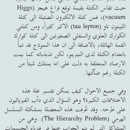
حيث تقاس الكتلة بقيمة توقع فراغ هيجز (Higgs
vacuum)، فمن كتلة الالكترون الضئيلة الى كتلة
الليبتون تاو (tau lepton) الاكبر كثيراً، ومن كتلتي
الكوارك العلوي والسفلي الصغيرتين الى كتلة كوارك
القمة الهائلة، بالاضافة الى ان هذا النموذج قد تنبأ
بانعدام الكتلة لدى النيترينو، لكن تذبذباته كما بينت
الارصاد المتعلقة به دلت على انه يمتلك شيئاً من
الكتلة رغم ضآلتها.
وفي جميع الاحوال كيف يمكن تفسير علة هذه
الاختلافات الكبيرة؟ وهو السؤال الذي دأب الفيزيائيون
على طرحه. وقد عُرفت هذه المعضلة بمشكلة التسلسل
الهرمي (The Hierarchy Problem). وهي من
المشاكل التي لم يتم الجواب عنها في فيزياء الجسيمات