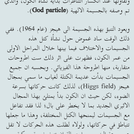
وتفاوتها عند انكسار التناظرات بداية نشأة الكون، والذي
تم وصفه بالجسيمة الالهية (
God particle
).
ويعود التنبؤ بهذه الجسيمة الى هيجز (عام 1964). ففي
ذلك الوقت ساد غموض حول نشأة كتل هذه
الجسيمات والاختلاف فيما بينها خلال المراحل الاولى
من عمر الكون، فظهرت على اثر ذلك ست اطروحات
متقاربة، منها اطروحة هذا الفيزيائي. وبحسبه ان جميع
الجسيمات بدأت عديمة الكتلة لغياب ما سمي بمجال
هيجز (Higgs field)، لذلك كانت حركاتها بسرعة
الضوء، لكن حيث ان الكون بدأ يمتلئ بهذا المجال
الاثيري الجديد بما لا يخطر على بال؛ لذا فقد تفاعل
مع الجسيمات ليمنحها الكتل المختلفة، وهذا ما جعلها
تتباطؤ في حركاتها، ولولاه لظلت هذه الحركات لا تقل