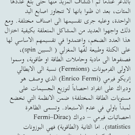
بالذعر عندما تم اكتشاف المزيد منها حتى بلغ عددها
المئات، بعد ان ظنوا بانها لا تتجاوز اصابع اليد
الواحدة، وعليه جرى تقسيمها الى اصناف مختلفة. ومع
ذلك واجهوا العديد من المشاكل المتعلقة بكيفية اختزال
هذا العدد الضخم، واعتمدوا في تقسيمهم الاساسي لها
على الكتلة وطبيعة لفّها المغزلي ( السبين spin)،
فصنفوها الى مادية وحاملات الطاقة او طاقوية، وسموا
الاولى الفرميونات (Fermions) نسبة الى الايطالي
إنريكو فيرمي (Enrico Fermi) الذي وصف هو
وديراك على انفراد احصاءاً لتوزيع الجسيمات على
مستويات الطاقة المختلفة؛ ضمن الانظمة التي تخضع
لمبدأ باولي في عدم الاستبعاد. وتسمى الظاهرة
احصائيات فيرمي – ديراك (Fermi–Dirac
statistics). اما الثانية (الطاقوية) فهي البوزونات