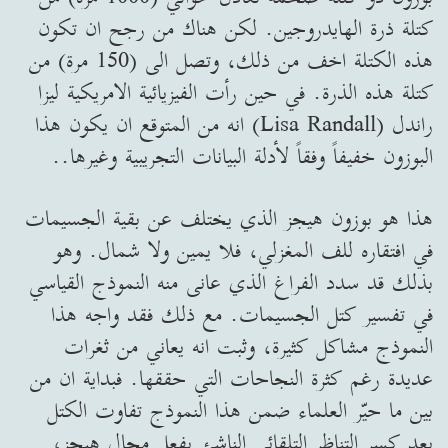
كتلة ذرة الهايدروجين. لكن هناك من رجح ان تكون
هذه الكتلة اخف من ذلك، وتصل الى (150 مرة) من
كتلة هذه الذرة. في حين رأت الفيزيائية الامريكية ليزا
راندل (Lisa Randall) انه من المتوقع ان يكون هذا
البوزون خفيفاً وفقاً لأدلة البيانات التجريبية وغيرها..
هذا هو بوزون هيجز الذي يختلف عن بقية الجسيمات
في افتقاره للف المغزلي، فلا يمين ولا شمال. وهو
بذلك قد سدد الفراغ الذي عانى منه النموذج القياسي
في تفسير كتل الجسيمات. مع ذلك فقد واجه هذا
النموذج مشاكل كثيرة، وثبت انه يعاني من ثغرات
عديدة رغم كثرة النجاحات التي حققها. فبداية ان من
بين ما حيّر العلماء ضمن هذا النموذج تفاوت الكتل
بعد كسر التناظر التلقائي الناشئ بفعل مجال هيجز،