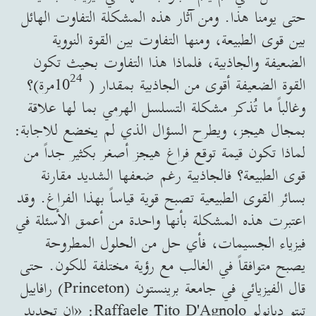
حتى يومنا هذا. ومن آثار هذه المشكلة التفاوت الهائل
بين قوى الطبيعة، ومنها التفاوت بين القوة النووية
الضعيفة والجاذبية، فلماذا هذا التفاوت بحيث تكون
24
القوة الضعيفة أقوى من الجاذبية بمقدار ( 10
مرة)؟
وغالباً ما تُذكر مشكلة التسلسل الهرمي بما لها علاقة
بمجال هيجز، ويطرح السؤال الذي لم يخضع للاجابة:
لماذا تكون قيمة توقع فراغ هيجز أصغر بكثير جداً من
قوى الطبيعة؟ فالجاذبية رغم ضعفها الشديد مقارنة
بسائر القوى الطبيعية تصبح قوية قياساً بهذا الفراغ. وقد
اعتبرت هذه المشكلة بأنها واحدة من أعمق الأسئلة في
فيزياء الجسيمات، فأي حل من الحلول المطروحة
يصبح متوافقاً في الغالب مع رؤية مختلفة للكون. حتى
قال الفيزيائي في جامعة برينستون (Princeton) رافاييل
تيتو ديانولو Raffaele Tito D'Agnolo: «إن تحديد