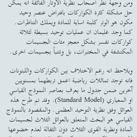
ومن وجهة نظر اصحاب نظرية الاوتار الفائقة انه يمكن
حل مشكلة كثرة الكواركات بافتراض عنصر وحيد
مكون هو الوتر كلبنة اساية للمادة ويملك التناظرات.
كما وجد غليمان ان عمليات توحيد بسيطة لثلاثة
كواركات تفسر بشكل معجز مئات الجسيمات
المكتشفة في المختبرات، بل وتتنبأ بجسيمات اخرى.
ويلاحظ انه رغم الاختلاف بين الكواركات واللبتونات
فانه توجد تماثلات رياضية اعمق تربطهما بمستويين
آخرين ضمن جدول ما يعرف بعناصر النموذج القياسي
او المعياري (Standard Model). وقد تم طرح هذه
العوائل وفق نظرية التوحيد العظمى. والمقصود بالنموذج
القياسي هو البحث المتعلق بالعوائل الثلاث لجسيمات
المادة ونظرية القوى الثلاث دون الثقالة لعدم خضوعها