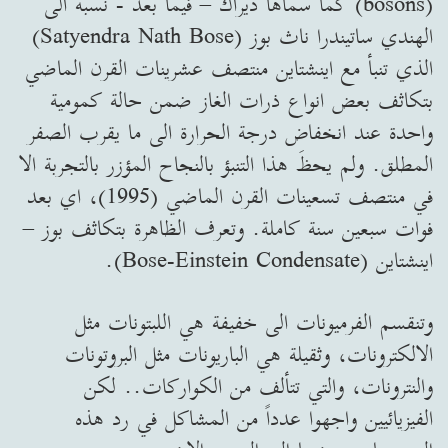
(bosons) كما سماها ديراك – فيما بعد - نسبة الى
الهندي ساتيندرا ناث بوز (Satyendra Nath Bose)
الذي تنبأ مع اينشتاين منتصف عشرينات القرن الماضي
بتكاثف بعض انواع ذرات الغاز ضمن حالة كمومية
واحدة عند انخفاض درجة الحرارة الى ما يقرب الصفر
المطلق. ولم يحظَ هذا التنبؤ بالنجاح المؤزر بالتجربة الا
في منتصف تسعينات القرن الماضي (1995)، اي بعد
فوات سبعين سنة كاملة. وتعرف الظاهرة بتكاثف بوز –
اينشتاين (Bose-Einstein Condensate).
وتنقسم الفرميونات الى خفيفة هي اللبتونات مثل
الالكترونات، وثقيلة هي الباريونات مثل البروتونات
والنترونات، والتي تتألف من الكواركات.. لكن
الفيزيائيين واجهوا عدداً من المشاكل في رد هذه