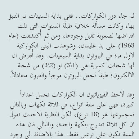
ثم جاء دور الكواركات.. ففي بداية الستينات تم التنبؤ
بها، وكانت مسألة خلافية طيلة السنوات التي تلت
افتراضها لصعوبة تقبل وجودها، ومن ثم أُكتشفت (عام
1968) على يد غليمان، وشوهدت البنى الكواركية
لاول مرة في البروتون بداية السبعينات. وقد أُفترض ان
لها شحنات كسرية هي (1\3) او (2\3) من شحنة
الالكترون؛ طبقاً لجعل البروتون موجباً والنترون متعادلاً.
وقد لاحظ الفيزيائيون ان الكواركات تحمل اعداداً
كبيرة، فهي على ستة انواع، في ثلاثة نكهات وبالتالي
فمجموعها هو (18 نوع)، لكن النظرية الاحدث تقول
ان كل ثلاثة تندرج بنكهة واحدة، وبالتالي فان هذه
الستة تكون على نوعين فقط. هذا بالاضافة الى وجود