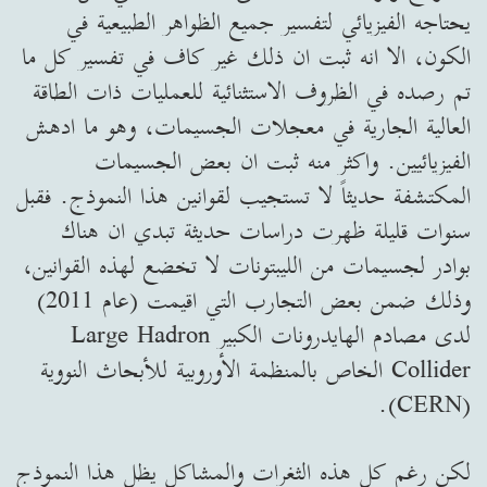
يحتاجه الفيزيائي لتفسير جميع الظواهر الطبيعية في
الكون، الا انه ثبت ان ذلك غير كاف في تفسير كل ما
تم رصده في الظروف الاستثنائية للعمليات ذات الطاقة
العالية الجارية في معجلات الجسيمات، وهو ما ادهش
الفيزيائيين. واكثر منه ثبت ان بعض الجسيمات
المكتشفة حديثاً لا تستجيب لقوانين هذا النموذج. فقبل
سنوات قليلة ظهرت دراسات حديثة تبدي ان هناك
بوادر لجسيمات من الليبتونات لا تخضع لهذه القوانين،
وذلك ضمن بعض التجارب التي اقيمت (عام 2011)
لدى مصادم الهايدرونات الكبير Large Hadron
Collider الخاص بالمنظمة الأوروبية للأبحاث النووية
(CERN).
لكن رغم كل هذه الثغرات والمشاكل يظل هذا النموذج