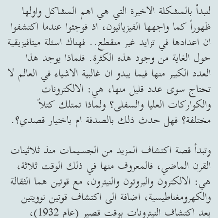
لنبدأ بالمشكلة الاخيرة التي هي اهم المشاكل واولها
ظهوراً كما واجهها الفيزيائيون، اذ فوجئوا عندما اكتشفوا
ان اعدادها في تزايد غير منقطع.. فهناك اسئلة ميتافيزيقية
حول الغاية من وجود هذه الكثرة. فلماذا يوجد هذا
العدد الكبير منها فيما يبدو ان غالبية الاشياء في العالم لا
تحتاج سوى عدد قليل منها، هي: الالكترونات
والكواركات العليا والسفلى؟ ولماذا تمتلك كتلاً
مختلفة؟ فهل حدث ذلك بالصدفة ام باختيار قصدي؟.
وتبدأ قصة اكتشاف المزيد من الجسيمات منذ ثلاثينات
القرن الماضي، فالمعروف منها في ذلك الوقت ثلاثة،
هي: الالكترون والبروتون والنيترون، مع قوتين هما الثقالة
والكهرومغناطيسية، اضافة الى اكتشاف قوتين نوويتين
بعد اكتشاف النيترونات بوقت قصير (عام 1932)،