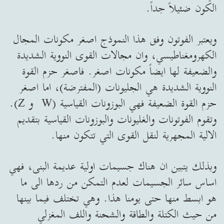
الكون ضئيلاً جداً.
ويعتبر الفوتون وفق هذا النموذج اصغر مكونات المجال
الكهرومغناطيسي، وان مجالات القوى النووية الشديدة
والضعيفة لها ايضاً مكونات اصغر. فاصغر حزم القوة
النووية الشديدة هي الجليونات (المفترضة)، اما اصغر
حزم القوة الضعيفة فهي البوزونات القياسية (W و Z).
وتقوم الفوتونات والغليونات والبوزونات القياسية بتقديم
الالية المجهرية لنقل القوى التي تتكون منها.
وبذلك يتبين ان هناك جسيمات اولية عديمة البنى، فهي
اساس سائر الجسيمات لعدم التمكن من ردها الى ما
هو ابسط منها حتى يومنا هذا. وهي تختلف فيما بينها
من حيث الكتلة والطاقة والشحنة واللف المغزلي