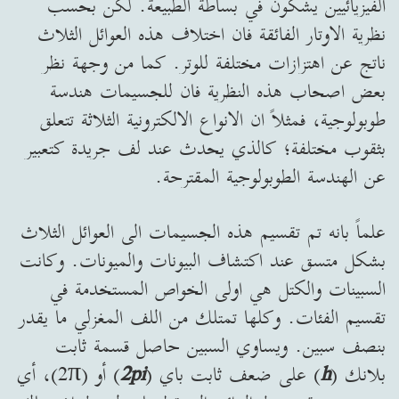
الفيزيائيين يشكون في بساطة الطبيعة. لكن بحسب
نظرية الاوتار الفائقة فان اختلاف هذه العوائل الثلاث
ناتج عن اهتزازات مختلفة للوتر. كما من وجهة نظر
بعض اصحاب هذه النظرية فان للجسيمات هندسة
طوبولوجية، فمثلاً ان الانواع الالكترونية الثلاثة تتعلق
بثقوب مختلفة؛ كالذي يحدث عند لف جريدة كتعبير
عن الهندسة الطوبولوجية المقترحة.
علماً بانه تم تقسيم هذه الجسيمات الى العوائل الثلاث
بشكل متسق عند اكتشاف البيونات والميونات. وكانت
السبينات والكتل هي اولى الخواص المستخدمة في
تقسيم الفئات. وكلها تمتلك من اللف المغزلي ما يقدر
بنصف سبين. ويساوي السبين حاصل قسمة ثابت
بلانك (
h
) على ضعف ثابت باي (
2pi
) أو (2π)، أي