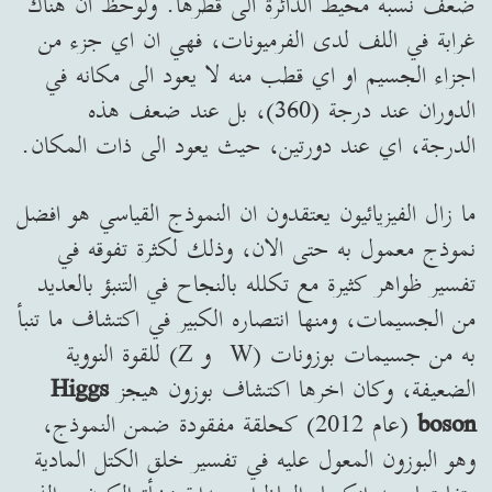
ضعف نسبة محيط الدائرة الى قطرها. ولوحظ ان هناك
غرابة في اللف لدى الفرميونات، فهي ان اي جزء من
اجزاء الجسيم او اي قطب منه لا يعود الى مكانه في
الدوران عند درجة (360)، بل عند ضعف هذه
الدرجة، اي عند دورتين، حيث يعود الى ذات المكان.
ما زال الفيزيائيون يعتقدون ان النموذج القياسي هو افضل
نموذج معمول به حتى الان، وذلك لكثرة تفوقه في
تفسير ظواهر كثيرة مع تكلله بالنجاح في التنبؤ بالعديد
من الجسيمات، ومنها انتصاره الكبير في اكتشاف ما تنبأ
به من جسيمات بوزونات (W و Z) للقوة النووية
الضعيفة، وكان اخرها اكتشاف بوزون هيجز
Higgs
boson
(عام 2012) كحلقة مفقودة ضمن النموذج،
وهو البوزون المعول عليه في تفسير خلق الكتل المادية