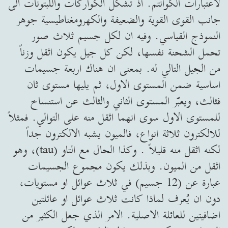
لاعتبارات الكوانتم. اذ تشكل الكواركات واللبتونات الى
جانب القوى القوية والضعيفة والكهرومغناطيسية جوهر
النموذج القياسي. وفيه ان لكل جسيم ثلاث صور
تحمل الشحنة نفسها، لكن كل جيل يكون اثقل وزناً
من الجيل التالي له. بمعنى ان هناك اربعة جسيمات
اساسية ضمن المستوى الاول، ثم يليها مستوى ثان
فثالث، ويعبّر المستوى الثاني والثالث عن استنساخ
للمستوى الاول سوى انهما اثقل منه على التوالي. فمثلاً
للالكترون ثلاثة انواع، فالميون يشبه الالكترون جداً
لكنه اثقل منه قليلاً . وكذا الحال مع التاو (tau)، وهو
اثقل من الميون. وبذلك يكون مجموع الجسيمات
عبارة عن (12 جسيم) في ثلاث عوائل او مستويات،
دون ان يُعرف لماذا كانت ثلاث عوائل او عائلتين
اضافيتين للعائلة الاصلية. الامر الذي جعل الكثير من