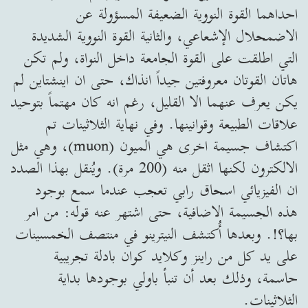
احداهما القوة النووية الضعيفة المسؤولة عن
الاضمحلال الإشعاعي، والثانية القوة النووية الشديدة
التي اطلقت على القوة الجامعة داخل النواة، ولم تكن
هاتان القوتان معروفتين جيداً انذاك، حتى ان اينشتاين لم
يكن يعرف عنهما الا القليل، رغم انه كان مهتماً بتوحيد
علاقات الطبيعة وقوانينها. وفي نهاية الثلاثينات تم
اكتشاف جسيمة اخرى هي الميون (muon)، وهي مثل
الالكترون لكنها اثقل منه (200 مرة). ويُنقل بهذا الصدد
ان الفيزيائي اسحاق رابي تعجب عندما سمع بوجود
هذه الجسيمة الاضافية، حتى اشتهر عنه قوله: من امر
بها؟!. وبعدها أُكتشف النيترينو في منتصف الخمسينات
على يد كل من راينز وكلايد كوان بادلة تجريبية
حاسمة، وذلك بعد أن تنبأ باولي بوجودها بداية
الثلاثينات.