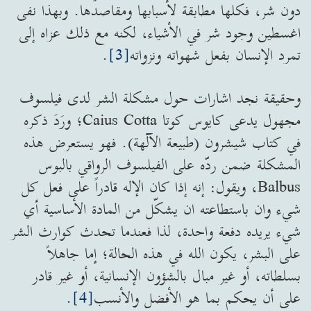
دون شر، فكلها مطابقة لأسبابها ومقاصدها. وبهذا نفى
اغسطين وجود شر في الأشياء، لكنه مع ذلك عزاه إلى
تمرد الإنسان بفعل شهواته ونزواته
[3]
.
وحقيقة نجد اشارات حول مشكلة الشر لدى فيلسوف
مجهول يدعى كايوس كوتا Caius Cotta؛ ورَدَ ذكره
في كتاب شيشرون (طبيعة الآلهة). فهو يستعرض هذه
المشكلة ضمن ردّه على الفيلسوف الرواقي بالبوس
Balbus، ويقول: إنه إذا كان الإله قادراً على فعل كل
شيء وان باستطاعته ان يشكّل من المادة الأساسية أي
شيء يريده دفعة واحدة، لذا فعندما تحدث كوارث الشر
على البشر، يكون الله في هذه الحالة؛ إما جاهلاً
بسلطاته، أو غير مبال بالشؤون الإنسانية، أو غير قادر
على أن يحكم بما هو الأفضل والأنسب
[4]
.