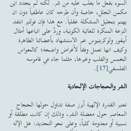
السوء بفعل ما يغلب عليه من شر. لكنه لم يحدد أين
مكمن الخلل، خاصة وأن طرحه كان عاطفياً دون ان
يهتم بتحليل المشكلة عقلياً. مع هذا فإن فولتير انتقد
النزعة المنكرة للغائية الكونية، وردّ على اتباعها أمثال
أبيقور ولوكريتيوس عبر الاستشهاد بأعضائنا الظاهرة
وكيف انها تعمل وفقاً لأغراض واضحة؛ كالحواس
الخمس والقلب وغيرها، مثلما جاء في قاموسه
الفلسفي
[17]
.
الشر والحجاجات الإلحادية
تعتبر القدرة الإلهية أبرز صفة تداول حولها الحجاج
المعاصر حول معضلة الشر، وذلك إن كانت مطلقة أو
نسبية أو معدومة كلياً، وعلى نحو التحديد: هل الإله