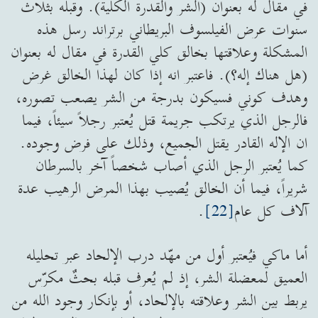
في مقال له بعنوان (الشر والقدرة الكلية). وقبله بثلاث
سنوات عرض الفيلسوف البريطاني برتراند رسل هذه
المشكلة وعلاقتها بخالق كلي القدرة في مقال له بعنوان
(هل هناك إله؟). فاعتبر انه إذا كان لهذا الخالق غرض
وهدف كوني فسيكون بدرجة من الشر يصعب تصوره،
فالرجل الذي يرتكب جريمة قتل يُعتبر رجلاً سيئاً، فيما
ان الإله القادر يقتل الجميع، وذلك على فرض وجوده.
كما يُعتبر الرجل الذي أصاب شخصاً آخر بالسرطان
شريراً، فيما أن الخالق يُصيب بهذا المرض الرهيب عدة
آلاف كل عام
[22]
.
أما ماكي فيُعتبر أول من مهّد درب الإلحاد عبر تحليله
العميق لمعضلة الشر، إذ لم يُعرف قبله بحثٌ مكرّس
يربط بين الشر وعلاقته بالإلحاد، أو بإنكار وجود الله من