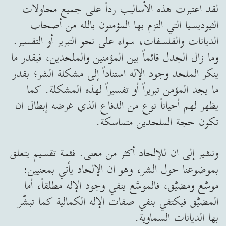
لقد اعتبرت هذه الأساليب رداً على جميع محاولات
الثيوديسيا التي التزم بها المؤمنون بالله من أصحاب
الديانات والفلسفات، سواء على نحو التبرير أو التفسير.
وما زال الجدل قائماً بين المؤمنين والملحدين، فبقدر ما
ينكر الملحد وجود الإله استناداً إلى مشكلة الشر؛ بقدر
ما يجد المؤمن تبريراً أو تفسيراً لهذه المشكلة. كما
يظهر لهم أحياناً نوع من الدفاع الذي غرضه إبطال ان
تكون حجة الملحدين متماسكة.
ونشير إلى ان للإلحاد أكثر من معنى. فثمة تقسيم يتعلق
بموضوعنا حول الشر، وهو ان الإلحاد يأتي بمعنيين:
موسَّع ومضيَّق، فالموسَّع ينفي وجود الإله مطلقاً، أما
المضيَّق فيكتفي بنفي صفات الإله الكمالية كما تبشّر
بها الديانات السماوية.