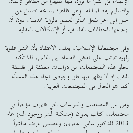
الإلهية، بل كثيرًا ما يرون فيها مظهرًا من مظاهر الإيمان
والتسليم بقضاء الله. وهي ظاهرة راسخة تتناسل من
جيل إلى آخر بفعل التأثر العميق بالرؤية الدينية، دون أن
تزعزعها الخطابات الفلسفية أو الإشكالات العقلية.
وفي مجتمعاتنا الإسلامية، يغلب الاعتقاد بأن الشر عقوبة
إلهية تترتب على تفشي الفساد بين الناس، لذا تكاد
تخلو هذه المجتمعات من دراسات معمّقة في فلسفة
الشر، إذ لا يظهر فيها قلق وجودي تجاه هذه المسألة
كما هو الحال في المجتمعات الغربية.
ومن بين المصنفات والدراسات التي ظهرت مؤخراً في
مجتمعاتنا، كتاب بعنوان (مشكلة الشر ووجود الله) عام
2013 للدكتور سامي عامري، ويتضمن عرضاً مباشراً
لحجج الملحدين المعاصرة حول الشر والردود عليها،