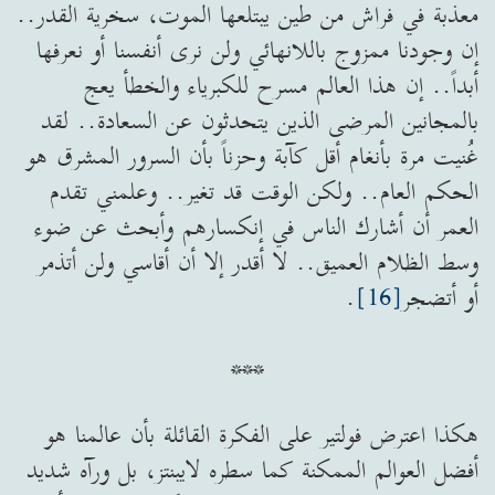
معذبة في فراش من طين يبتلعها الموت، سخرية القدر..
إن وجودنا ممزوج باللانهائي ولن نرى أنفسنا أو نعرفها
أبداً.. إن هذا العالم مسرح للكبرياء والخطأ يعج
بالمجانين المرضى الذين يتحدثون عن السعادة.. لقد
غُنيت مرة بأنغام أقل كآبة وحزناً بأن السرور المشرق هو
الحكم العام.. ولكن الوقت قد تغير.. وعلمني تقدم
العمر أن أشارك الناس في إنكسارهم وأبحث عن ضوء
وسط الظلام العميق.. لا أقدر إلا أن أقاسي ولن أتذمر
أو أتضجر
[16]
.
***
هكذا اعترض فولتير على الفكرة القائلة بأن عالمنا هو
أفضل العوالم الممكنة كما سطره لايبنتز، بل ورآه شديد