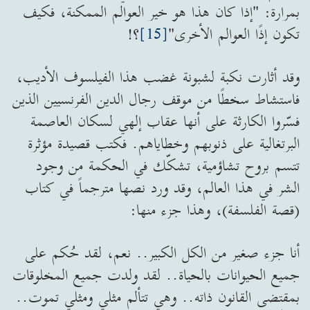
بمرارة: "إذا كان هذا هو خير العوالم الممكنة، فكيف
تكون إذًا العوالم الأخرى"
[15]
؟!
وقد أثارت نكبة لشبونة غضب هذا الفيلسوف الأديب،
فاستشاط سخطًا من موقف رجال الدين الفرنسيين الذين
فسّروا الكارثة على أنها عقاب إلهي لسكان العاصمة
البرتغالية على ذنوبهم وخطاياهم. فكتب قصيدة مؤثرة
تتسم بروح تشاؤمية، تشكّك في الحكمة من وجود
الشر في هذا العالم، وقد ورد نصها مترجماً في كتاب
(قصة الفلسفة)، وهذا جزء منها:
أنا جزء صغير من الكل الكبير.. نعم، لقد حُكم على
جميع الحيوانات بالحياة.. لقد ولدت جميع المخلوقات
بمقتضى القانون ذاته.. وهي تتألم مثلي ومثلي تموت..