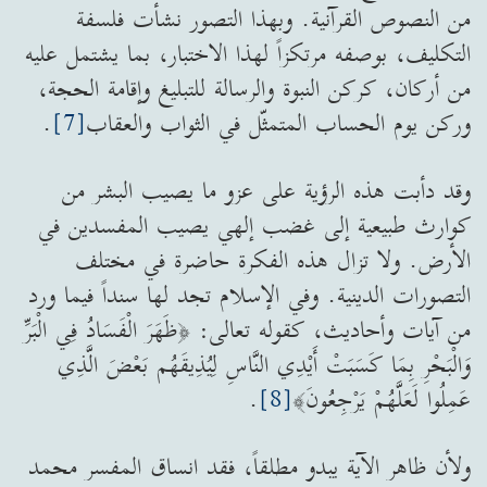
من النصوص القرآنية. وبهذا التصور نشأت فلسفة
التكليف، بوصفه مرتكزاً لهذا الاختبار، بما يشتمل عليه
من أركان، كركن النبوة والرسالة للتبليغ وإقامة الحجة،
وركن يوم الحساب المتمثّل في الثواب والعقاب
[7]
.
وقد دأبت هذه الرؤية على عزو ما يصيب البشر من
كوارث طبيعية إلى غضب إلهي يصيب المفسدين في
الأرض. ولا تزال هذه الفكرة حاضرة في مختلف
التصورات الدينية. وفي الإسلام تجد لها سنداً فيما ورد
من آيات وأحاديث، كقوله تعالى: ﴿ظَهَرَ الْفَسَادُ فِي الْبَرِّ
وَالْبَحْرِ بِمَا كَسَبَتْ أَيْدِي النَّاسِ لِيُذِيقَهُم بَعْضَ الَّذِي
عَمِلُوا لَعَلَّهُمْ يَرْجِعُونَ﴾
[8]
.
ولأن ظاهر الآية يبدو مطلقاً، فقد انساق المفسر محمد