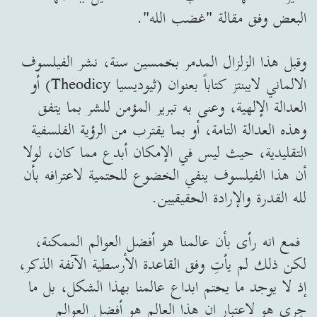
البعض وفق مقالة "غضب الله".
وقبل هذا الزلزال المدمر بخمسين سنة، نشر الفيلسوف
الالماني لايبنتز كتاباً بعنوان (ثيوديسيا Theodicy) أو
العدالة الإلهية، وعنى به تبرير المؤمن للشر بما يتفق
وهذه العدالة التامة، أو بما يقترب من الرؤية الفلسفية
التقليدية، حيث ليس في الإمكان أبدع مما كان، لولا
أن هذا الفيلسوف ينفي الخضوع للحتمية لاعترافه بأن
لله القدرة والإرادة الحقيقيين.
فمع انه رأى بأن عالمنا هو أفضل العوالم الممكنة،
لكن ذلك لم يأتِ وفق القاعدة الأرسطية الآنفة الذكر،
إذ لا يوجد ما يحتم ابداع عالمنا بهذا الشكل، بل ما
جرى هو لاعتبار ان هذا العالم هو أفضل العوالم