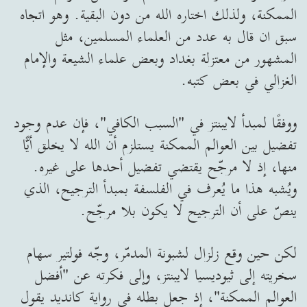
الممكنة، ولذلك اختاره الله من دون البقية. وهو اتجاه
سبق ان قال به عدد من العلماء المسلمين، مثل
المشهور من معتزلة بغداد وبعض علماء الشيعة والإمام
الغزالي في بعض كتبه.
ووفقًا لمبدأ لايبنتز في "السبب الكافي"، فإن عدم وجود
تفضيل بين العوالم الممكنة يستلزم أن الله لا يخلق أيًّا
منها، إذ لا مرجّح يقتضي تفضيل أحدها على غيره.
ويُشبه هذا ما يُعرف في الفلسفة بمبدأ الترجيح، الذي
ينصّ على أن الترجيح لا يكون بلا مرجّح.
لكن حين وقع زلزال لشبونة المدمّر، وجّه فولتير سهام
سخريته إلى ثيوديسيا لايبنتز، وإلى فكرته عن "أفضل
العوالم الممكنة"، إذ جعل بطله في رواية كانديد يقول