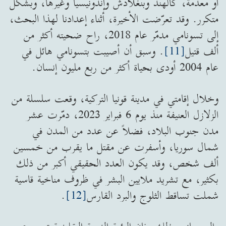
أو معدمة، كالهند وبنغلادش وإندونيسيا وغيرها، وبشكل
متكرر. وقد تعرّضت الأخيرة، أثناء إعدادنا لهذا البحث،
إلى تسونامي مدمّر عام 2018، راح ضحيته أكثر من
ألف قتيل
[11]
. وسبق أن أصيبت بتسونامي هائل في
عام 2004 أودى بحياة أكثر من ربع مليون إنسان.
وخلال إقامتي في مدينة قونيا التركية، وقعت سلسلة من
الزلازل العنيفة منذ يوم 6 فبراير 2023، دمّرت عشر
مدن جنوب البلاد، فضلاً عن عدد من المدن في
شمال سوريا، وأسفرت عن مقتل ما يقرب من خمسين
ألف شخص، وقد يكون العدد الحقيقي أكبر من ذلك
بكثير، مع تشريد ملايين البشر في ظروف مناخية قاسية
شملت تساقط الثلوج والبرد القارس
[12]
.