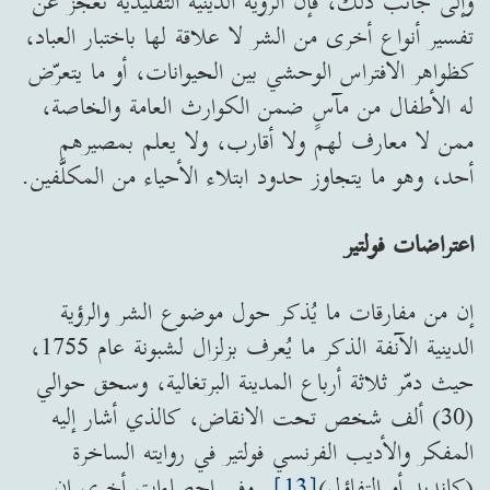
وإلى جانب ذلك، فإن الرؤية الدينية التقليدية تعجز عن
تفسير أنواع أخرى من الشر لا علاقة لها باختبار العباد،
كظواهر الافتراس الوحشي بين الحيوانات، أو ما يتعرّض
له الأطفال من مآسٍ ضمن الكوارث العامة والخاصة،
ممن لا معارف لهم ولا أقارب، ولا يعلم بمصيرهم
أحد، وهو ما يتجاوز حدود ابتلاء الأحياء من المكلَّفين.
اعتراضات فولتير
إن من مفارقات ما يُذكر حول موضوع الشر والرؤية
الدينية الآنفة الذكر ما يُعرف بزلزال لشبونة عام 1755،
حيث دمّر ثلاثة أرباع المدينة البرتغالية، وسحق حوالي
(30) ألف شخص تحت الانقاض، كالذي أشار إليه
المفكر والأديب الفرنسي فولتير في روايته الساخرة
(كانديد أو التفاؤل)
[13]
. وفي احصاءات أخرى ان