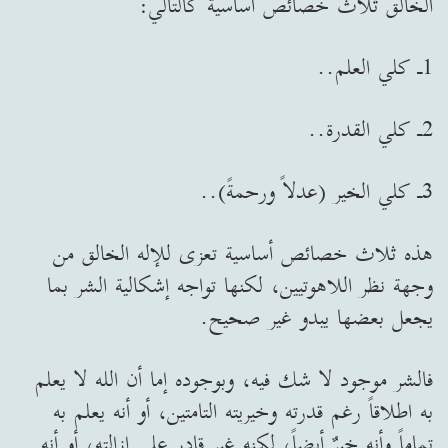
الخالق ثلاث خصائص أساسية كالتالي:
1ـ كلي العلم..
2ـ كلي القدرة..
3ـ كلي الخير (عدلاً ورحمةً)..
هذه ثلاث خصائص أساسية تعزى للإله الخالق من
وجهة نظر اللاهوتيين، لكنها تواجه إشكالية الشر بما
يجعل بعضها يبدو غير صحيح.
فالشر موجود لا شك فيه، وبوجوده إما أن الله لا يعلم
به اطلاقاً رغم قدرته وخيريته التامتين، أو أنه يعلم به
تماماً وأنه خيرٌ أيضاً، لكنه غير قادر على ازالته، أو أنه