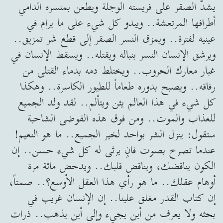
يشدّ الصقر على فريسته الوجلة ويطعن بمنسره الدامي
أطرافها المرتعشة.. ويبدو كل شيء على ما يرام في
عينيه لفترة.. ويمزق النسر الصقر إلى قطع شر تمزيق..
ويرشق الإنسان النسر بنباله ويقتله.. ويسقط الإنسان في
غبار معارك الحروب.. ويختلط دمه بدماء القتلى من
رفاقه.. ويصبح بدوره طعاماً للطيور الكاسرة.. وهكذا
كل شيء في هذا العالم يئن ويتألم.. لقد ولد الجميع
للعذاب والموت.. ومن فوق هذه الفوضى الشاحبة
ستقول: ينزل الشر بواحد لخير الجميع.. ما هو النعيم!
عندما تصرخ بصوت فانٍ يرثى له كل شيء حسن.. إن
الكون يناقضك، ويناقض قلبك.. ويدحض مائة مرة
أوهام عقلك.. ما هو رأي هذا العقل الأوسع؟.. صمتاً،
إن كتاب القدر مغلق علينا.. إن الإنسان غريب في
بحثه ولا يعرف من أين يجيء وإلى أين يذهب.. ذرات