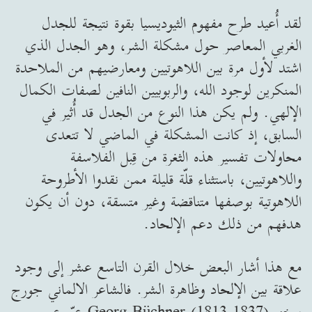
لقد أُعيد طرح مفهوم الثيوديسيا بقوة نتيجة للجدل
الغربي المعاصر حول مشكلة الشر، وهو الجدل الذي
اشتد لأول مرة بين اللاهوتيين ومعارضيهم من الملاحدة
المنكرين لوجود الله، والربوبيين النافين لصفات الكمال
الإلهي. ولم يكن هذا النوع من الجدل قد أُثير في
السابق، إذ كانت المشكلة في الماضي لا تتعدى
محاولات تفسير هذه الثغرة من قِبل الفلاسفة
واللاهوتيين، باستثناء قلّة قليلة ممن نقدوا الأطروحة
اللاهوتية بوصفها متناقضة وغير متسقة، دون أن يكون
هدفهم من ذلك دعم الإلحاد.
مع هذا أشار البعض خلال القرن التاسع عشر إلى وجود
علاقة بين الإلحاد وظاهرة الشر. فالشاعر الالماني جورج
بوخنر Georg Büchner (1813-1837) عبّر عن