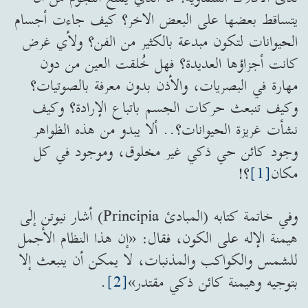
يتساقط بعضها على البعض الاخر؟ كيف جاءت أجسام
الحيوانات لتكون مبدعة بالكثير من الفن؟ ولأي غرض
كانت أجزاؤها العديدة؟ فهل خُلقت العين من دون
مهارة في البصريات، والأذن بدون معرفة بالصوتيات؟
وكيف تنبعث حركات الجسم باتباع الإرادة؟ وكيف
نشأت غريزة الحيوانات؟.. ألا يبدو من هذه الظواهر
وجود كائن حي ذكي غير مخلوق، وموجود في كل
مكان
[1]
؟!
وفي خاتمة كتابه (المبادئ Principia) أشار نيوتن إلى
هيمنة الإله على الكون، فقال: «إن هذا النظام الأجمل
للشمس والكواكب والمذنبات، لا يمكن أن ينبعث إلا
بتوجيه وهيمنة كائن ذكي مقتدر»
[2]
.