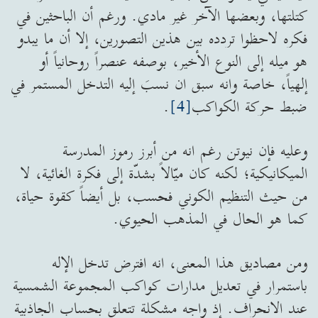
كتلتها، وبعضها الآخر غير مادي. ورغم أن الباحثين في
فكره لاحظوا تردده بين هذين التصورين، إلا أن ما يبدو
هو ميله إلى النوع الأخير، بوصفه عنصراً روحانياً أو
إلهياً، خاصة وانه سبق ان نسبَ إليه التدخل المستمر في
ضبط حركة الكواكب
[4]
.
وعليه فإن نيوتن رغم انه من أبرز رموز المدرسة
الميكانيكية؛ لكنه كان ميّالاً بشدّة إلى فكرة الغائية، لا
من حيث التنظيم الكوني فحسب، بل أيضاً كقوة حياة،
كما هو الحال في المذهب الحيوي.
ومن مصاديق هذا المعنى، انه افترض تدخل الإله
باستمرار في تعديل مدارات كواكب المجموعة الشمسية
عند الانحراف. إذ واجه مشكلة تتعلق بحساب الجاذبية