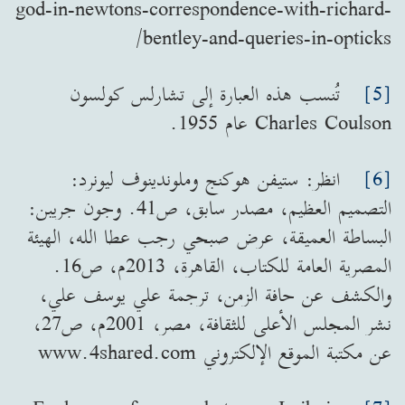
god-in-newtons-correspondence-with-richard-
bentley-and-queries-in-opticks/
[5]
تُنسب هذه العبارة إلى تشارلس كولسون
Charles Coulson عام 1955.
[6]
انظر: ستيفن هوكنج وملوندينوف ليونرد:
التصميم العظيم، مصدر سابق، ص41. وجون جريبن:
البساطة العميقة، عرض صبحي رجب عطا الله، الهيئة
المصرية العامة للكتاب، القاهرة، 2013م، ص16.
والكشف عن حافة الزمن، ترجمة علي يوسف علي،
نشر المجلس الأعلى للثقافة، مصر، 2001م، ص27،
عن مكتبة الموقع الإلكتروني www.4shared.com