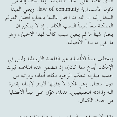
الذي اعتمد على "مبدأ الأفضلية" وما يستند إليه من
قانون الاستمرارية law of continuity. ويعني المبدأ
المشار إليه ان الله قد اختار عالمنا باعتباره أفضل العوالم
الممكنة تبعاً لمبدأ السبب الكافي. إذ لا يمكن ان
يختار شيئاً ما لم يتعين سبب كاف لهذا الاختيار، وهو
ما يفي به مبدأ الأفضلية.
ويختلف مبدأ الأفضلية عن القاعدة الارسطية (ليس في
الإمكان أبدع مما كان)، إذ تتضمن هذه القاعدة ثبوت
حتمية صارمة تحكم الوجود بكافة أبعاده ومراتبه من
دون استثناء. وهي فكرة لا يتقبلها لايبنتز لإيمانه بقدرة
الله وارادته الحقيقيتين، لذلك عوّل على مبدأ الأفضلية
من حيث الكمال.
وقبل لايبنتز ذهب المشهور من معتزلة بغداد وبعض