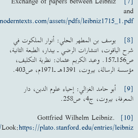
Exchange of papers between Leibniz
[7]
and
moderntexts.com/assets/pdfs/leibniz1715_1.pdf
[8]
يوسف بن المطهر الحلي: أنوار الملكوت في
شرح الياقوت، انتشارات الرضي ـ بيدار، الطبعة الثانية،
ص156ـ157. وعبد الكريم عثمان: نظرية التكليف،
مؤسسة الرسالة، بيروت، 1391هـ ـ1971م، ص403.
[9]
أبو حامد الغزالي: إحياء علوم الدين، دار
المعرفة، بيروت، ج4، ص258.
Gottfried Wilhelm Leibniz.
[10]
Look:
https://plato.stanford.edu/entries/leibniz/