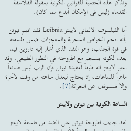
وتُذكّر هذه الحتمية للقوانين الكونية بمقولة الفلاسفة
القدماء (ليس في الإمكان أبدع مما كان).
أما الفيلسوف الالماني لايبنتز Leibniz فقد اتهم نيوتن
بأنه اقحم الخواص السحرية والمعجزات ضمن فلسفته
في قوة الجذب، وهو النقد الذي أشار إليه داروين فيما
بعد، لكونه ينسجم مع اطروحته في التطور الطبيعي. وقد
اعتبر لايبنتز انه طبقاً لعقيدة نيوتن فإن الرب ليس صانعاً
ماهراً للساعات، إذ يحتاج ليعدل ساعته من وقت لآخر؛
وإلا فستتوقف عن الحركة
[7]
.
الساعة الكونية بين نيوتن ولايبنتز
لقد جاءت اطروحة نيوتن على الضد من فلسفة لايبنتز