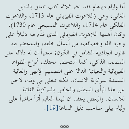
أما وليام ديرهام فقد نشر ثلاثة كتب تتعلق بالدليل
الغائي، وهي (اللاهوت الفيزيائي عام 1713، واللاهوت
الفلكي عام 1714، واللاهوت المسيحي عام 1730)،
وكان أهمها اللاهوت الفيزيائي الذي قدّم فيه دليلاً على
وجود الله وخصائصه من أعمال خلقه، واستحضر فيه
قانون الجاذبية الشامل في الكون؛ معتبراً ان له دلالة على
المصمم الذكي، كما استحضر مختلف أنواع الظواهر
الفيزيائية والحياتية الدالة على التصميم الإلهي والغائية
المتمثلة بمركزية الانسان. لكنه تخلى في وقت لاحق
عن هذا الرأي المبتذل والخاص بالمركزية الغائية
للانسان. والبعض يعتقد ان لهذا العالِم أثراً مباشراً على
وليام بيلي صاحب دليل الساعة
[19]
.
***