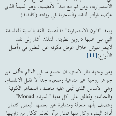
الاستمرارية، ومن ثم مع مبدأ الأفضلية. وهو المبدأ الذي
عرّضه فولتير للنقد والسخرية في روايته (كانديد).
ويعد "قانون الاستمرارية" ذا أهمية بالغة بالنسبة للفلسفة
التي بنى عليها داروين نظريته. لذلك أشار إلى نقد
لايبنتز لنيوتن خلال عرض فكرته عن التطور في (أصل
الأنواع)
[11]
.
ومن وجهة نظر لايبنتز، ان جميع ما في العالم يتألف من
جواهر روحية غير متناهية وصغيرة جداً لا تقبل الانقسام،
وهي الأساس الذي تُبنى عليه مختلف المظاهر الكونية
والحياتية، ويُطلق على كل منها "الموناد Monad".
وتتصف بأنها منعزلة ومتمايزة عن بعضها البعض كتمايز
أفراد البشر، وكل منها تمثل مرآة العالم ككل من زاويتها