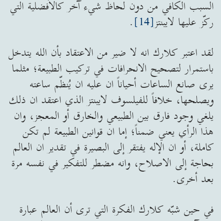
السبب الكافي من دون لحاظ شيء آخر كالأفضلية التي
ركّز عليها لايبنتز
[14]
.
لقد اعتبر كلارك انه لا ضير من الاعتقاد بأن الله يتدخل
باستمرار لتصحيح الانحرافات في تركيب الطبيعة؛ مثلما
يرى صانع الساعات أحياناً ان عليه ان يُنظّم ساعته
ويصلحها، خلافاً للفيلسوف لايبنتز الذي اعتقد ان ذلك
يلغي وجود فارق بين الطبيعي والخارق أو المعجز، وان
هذا الرأي يعني ضمناً؛ إما ان قوانين الطبيعة لم تكن
كاملة، أو ان الإله يفتقر إلى البصيرة في تقدير ان العالم
بحاجة إلى الاصلاح، وانه مضطر للتفكير في نفسه مرة
بعد أخرى.
في حين شبّه كلارك الفكرة التي ترى أن العالم عبارة