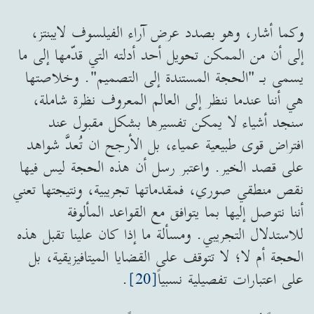
وكما أشار، وهو بصدد عرض آراء الفيلسوف لايبنتز،
إلى أن من الممكن تحويل أحد أدلته التي قدّمها إلى ما
يسمى بـ "الحجة المستندة إلى التصميم". وخلاصتها
هي أننا عندما ننظر إلى العالم المعروف نظرة شاملة،
سنجد أشياء لا يمكن تفسيرها بشكل مقبول عند
افتراض قوى طبيعية عمياء، بل الأرجح ان تُعدَّ شواهد
على قصد الخير. واعتبر رسل أن هذه الحجة ليس فيها
نقص منطقي صوري، فمقدماتها تجريبية، ونتيجتها تعني
أننا نتوصل إليها بما يتوافق مع القواعد المألوفة
للاستدلال التجريبي. ومسألة ما إذا كان علينا تقبل هذه
الحجة أم لا؛ لا تتوقف على القضايا الميتافيزيقية، بل
على اعتبارات تفصيلية نسبياً
[20]
.