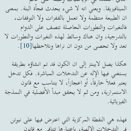
الميتافيزيقا. ويعني انه لا شيء يحدث فجأة البتة. بمعنى
ان الطبيعة منتظمة ولا تعمل بالقفزات ولا التوقفات،
فالتغيرات والتطورات الحاصلة تتصف على الدوام
بالتدرجية، وان هناك وسائط لهذه التغيرات والتطورات لا
تعد ولا تحصى من دون ان نراها ونلاحظها
[10]
.
هكذا يصل لايبنتز إلى ان الكون قد تم انشاؤه بطريقة
يستغني فيها الإله عن التدخلات المباشرة. فكل تدخل
يعتبر فعلاً خارقاً، أو اعجازاً، لا يتناسب مع قانون
الاستمرارية، ومن ثم لا يحقق مبدأ الأفضلية في النمذجة
الفيزيائية.
فهذه هي النقطة المركزية التي اعترض فيها على نيوتن
في التدخلات الإلهية، باعتبارها تتنافى مع قانون