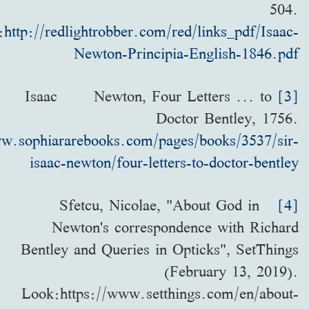
504.
:
http://redlightrobber.com/red/links_pdf/Isaac-
Newton-Principia-English-1846.pdf
Isaac Newton, Four Letters ... to
[3]
Doctor Bentley, 1756.
ww.sophiararebooks.com/pages/books/3537/sir-
isaac-newton/four-letters-to-doctor-bentley
Sfetcu, Nicolae, "About God in
[4]
Newton's correspondence with Richard
Bentley and Queries in Opticks", SetThings
(February 13, 2019).
Look:https://www.setthings.com/en/about-