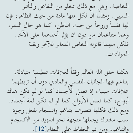
الخاصة. وهي مع ذلك تخلو من التفاعل والتأثير
السببي. ومثلما ان لكل منها مادة من حيث الظاهر، فإن
لها نفساً وروحاً من حيث الباطن، كما هو حال البشر،
وهما متناغمان من دون ان يؤثر أحدهما على الآخر.
فلكل منهما قانونه الخاص المغاير للآخر وبقية
المونادات.
هكذا خلق الله العالم وفقاً لعلاقات تنظيمية متبادلة،
يتناغم فيها الجانبان النفسي والمادي دون أن تربطهما
علاقات سببية، إذ تعمل الأجساد كما لو لم تكن هناك
أرواح، كما تعمل الأرواح كما لو لم تكن ثمة أجساد.
ومع ذلك فكلها تتصرف بتناغم وانسجام بفعل وجود
سبب مشترك يجعلها متجهة نحو المزيد من الانسجام
والتناغم، ومن ثم الحفاظ على النظام
[12]
.