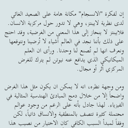
إن لفكرة "الانسجام" مكانة هامة على الصعيد الغائي
لدى نظرية لايبنتز، وهي لا تدور حول مركزية الانسان.
فلايبنتز لا ينحاز إلى هذا المعنى من الغرضية، وقد احتج
على ذلك بأننا نجد في العالم أشياء لا تُرضينا ونتوقعها
ونعرف انها لم تُصنع لنا وحدنا. ورأى ان العلم
الميكانيكي الذي يدافع عنه نيوتن لم يترك للغرض
المركزي أثر أو مجال.
ومن وجهة نظره، انه لا يمكن ان يكون مثل هذا الغرض
واضحاً إلا من خلال دمج المبادئ الهندسية المثالية في
الفيزياء. لهذا جادل بأنه على الرغم من وجود عوالم
محتملة كثيرة تتصف بالمنطقية والاتساق ذاتياً، لكن
وفقاً لمبدأ السبب الكافي كان الاختيار من نصيب هذا