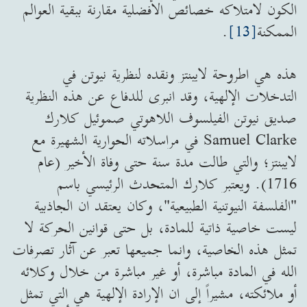
الكون لامتلاكه خصائص الأفضلية مقارنة ببقية العوالم
الممكنة
[13]
.
هذه هي اطروحة لايبنتز ونقده لنظرية نيوتن في
التدخلات الإلهية، وقد انبرى للدفاع عن هذه النظرية
صديق نيوتن الفيلسوف اللاهوتي صموئيل كلارك
Samuel Clarke في مراسلاته الحوارية الشهيرة مع
لايبنتز؛ والتي طالت مدة سنة حتى وفاة الأخير (عام
1716). ويعتبر كلارك المتحدث الرئيسي باسم
"الفلسفة النيوتنية الطبيعية"، وكان يعتقد ان الجاذبية
ليست خاصية ذاتية للمادة، بل حتى قوانين الحركة لا
تمثل هذه الخاصية، وانما جميعها تعبر عن آثار تصرفات
الله في المادة مباشرة، أو غير مباشرة من خلال وكلائه
أو ملائكته، مشيراً إلى ان الإرادة الإلهية هي التي تمثل