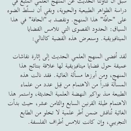
سبق أن تناولنا الحديث عن المنهج العلمي المتبع في
دراسة الظواهر الطبيعية والحيوية، وبقي أن نسلّط الضوء
على "حافّة" هذا المنهج. ونقصد بـ "الحافة" في هذا
السياق: الحدود القصوى التي تلامس القضايا
الميتافيزيقية. وسنعرض هذه القضية كالتالي:
لقد أفضى المنهج العلمي الحديث إلى إثارة نقاشات
عميقة حول قضايا ميتافيزيقية لها علاقة بنتائج هذا
المنهج، ومن أبرزها مسألة الغائية. فقد نالت هذه
المسألة قدراً من الاهتمام من قِبل عدد من علماء
الطبيعة منذ بواكير النهضة العلمية الحديثة، واستمر هذا
الاهتمام طيلة القرنين السابع والثامن عشر، حيث بدأت
الغائية تُناقش ضمن أطر علمية لا تخلو من الطابع
التجريبي، وإن كانت تلامس أطراف الفلسفة.