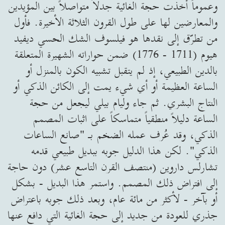
وعموماً أخذت حجة الغائية جدلاً متواصلاً بين المؤيدين
والمعارضين لها على طول القرون الثلاثة الأخيرة. فأول
من تطرّق إلى نقدها هو فيلسوف الشك الحسي ديفيد
هيوم (1711 - 1776) ضمن حواراته الشهيرة المتعلقة
بالدين الطبيعي، إذ لم يتقبل تشبيه الكون بالمنزل أو
الساعة العظيمة أو أي شيء يمت إلى الكائن الذكي أو
النتاج البشري. ثم جاء وليام بيلي ليجعل من حجة
الساعة دليلاً منطقياً متماسكاً على اثبات المصمم
الذكي، وقد عُرف عمله الضخم بـ "صانع الساعات
الذكي". لكن هذا الدليل جوبه ببديل طبيعي قدمه
تشارلس داروين (منتصف القرن التاسع عشر) دون حاجة
إلى افتراض ذلك المصمم. واستمر هذا البديل - بشكل
أو بآخر - لأكثر من مائة عام، وبعد ذلك جوبه باعتراض
جذري للعودة من جديد إلى حجة الغائية التي دافع عنها