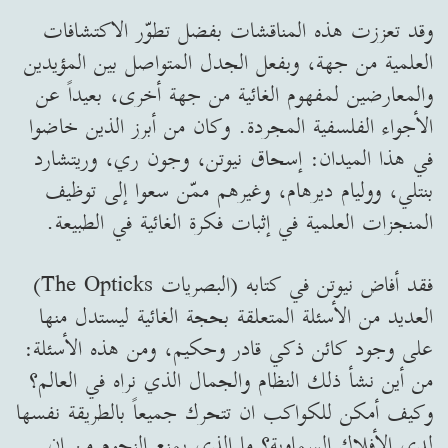
وقد تعززت هذه المناقشات بفضل تطوّر الاكتشافات
العلمية من جهة، وبفعل الجدل المتواصل بين المؤيدين
والمعارضين لمفهوم الغائية من جهة أخرى، بعيداً عن
الأجواء الفلسفية المجردة. وكان من أبرز الذين خاضوا
في هذا الميدان: إسحاق نيوتن، وجون ري، وريتشارد
بنتلي، ووليام ديرهام، وغيرهم ممّن سعوا إلى توظيف
المنجزات العلمية في إثبات فكرة الغائية في الطبيعة.
فقد أفاض نيوتن في كتابه (البصريات The Opticks)
العديد من الأسئلة المتعلقة بحجة الغائية ليستدل منها
على وجود كائن ذكي قادر وحكيم، ومن هذه الأسئلة:
من أين نشأ ذلك النظام والجمال الذي نراه في العالم؟
وكيف أمكن للكواكب ان تتحرك جميعاً بالطريقة نفسها
لدى الأفلاك السماوية؟ ما الذي يمنع النجوم من ان