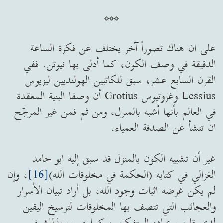
***
على ان هناك تصوراً آخر يختلف عن فكرة الساعة
الدقيقة في وصف الكون، كما أدلى بها نيوتن. ففي
القرن السابع عشر، سبق للكاتبين الهولنديين ليزيوس
Lessius وغروتيوس Grotius أن وصفا البنية المعقدة
في العالم بأنها أشبه بالمنزل، ومن ثم فمن غير المرجّح
ان تنشأ عن الصدفة العمياء.
غير أن تشبيه الكون بالمنزل قد سبق إليه ابو حامد
الغزالي في كتابه (الحكمة في مخلوقات الله)
[16]
، وإن
لم يكن غرضه اثبات وجود الله، بل أراد تبيان الأسرار
والعجائب التي تتصف بها المخلوقات لترسيخ اليقين
لدى قلوب عباده المتفكرين، كما صرح بذلك في