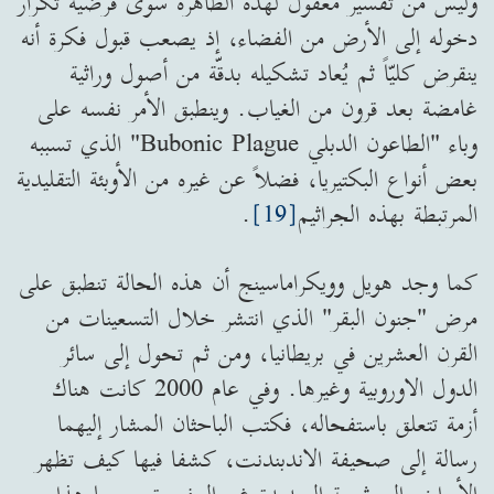
وليس من تفسير معقول لهذه الظاهرة سوى فرضية تكرار
دخوله إلى الأرض من الفضاء، إذ يصعب قبول فكرة أنه
ينقرض كليّاً ثم يُعاد تشكيله بدقّة من أصول وراثية
غامضة بعد قرون من الغياب. وينطبق الأمر نفسه على
وباء "الطاعون الدبلي Bubonic Plague" الذي تسببه
بعض أنواع البكتيريا، فضلاً عن غيره من الأوبئة التقليدية
المرتبطة بهذه الجراثيم
[19]
.
كما وجد هويل وويكراماسينج أن هذه الحالة تنطبق على
مرض "جنون البقر" الذي انتشر خلال التسعينات من
القرن العشرين في بريطانيا، ومن ثم تحول إلى سائر
الدول الاوروبية وغيرها. وفي عام 2000 كانت هناك
أزمة تتعلق باستفحاله، فكتب الباحثان المشار إليهما
رسالة إلى صحيفة الاندبندنت، كشفا فيها كيف تظهر