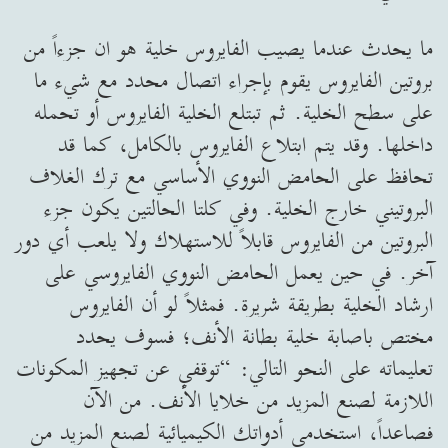
ما يحدث عندما يصيب الفايروس خلية هو ان جزءاً من
بروتين الفايروس يقوم بإجراء اتصال محدد مع شيء ما
على سطح الخلية. ثم تبتلع الخلية الفايروس أو تحمله
داخلها. وقد يتم ابتلاع الفايروس بالكامل، كما قد
تحافظ على الحامض النووي الأساسي مع ترك الغلاف
البروتيني خارج الخلية. وفي كلتا الحالتين يكون جزء
البروتين من الفايروس قابلاً للاستهلاك ولا يلعب أي دور
آخر. في حين يعمل الحامض النووي الفايروسي على
ارشاد الخلية بطريقة شريرة. فمثلاً لو أن الفايروس
مختص باصابة خلية بطانة الأنف؛ فسوف يحدد
تعليماته على النحو التالي: “توقفي عن تجهيز المكونات
اللازمة لصنع المزيد من خلايا الأنف. من الآن
فصاعداً، استخدمي أدواتك الكيميائية لصنع المزيد من