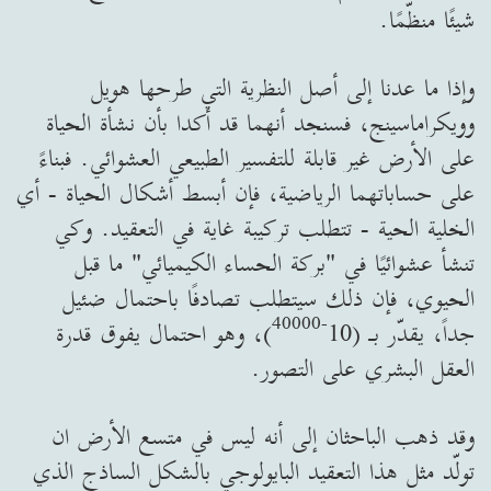
شيئًا منظّمًا.
وإذا ما عدنا إلى أصل النظرية التي طرحها هويل
وويكراماسينج، فسنجد أنهما قد أكدا بأن نشأة الحياة
على الأرض غير قابلة للتفسير الطبيعي العشوائي. فبناءً
على حساباتهما الرياضية، فإن أبسط أشكال الحياة - أي
الخلية الحية - تتطلب تركيبة غاية في التعقيد. وكي
تنشأ عشوائيًا في "بركة الحساء الكيميائي" ما قبل
الحيوي، فإن ذلك سيتطلب تصادفًا باحتمال ضئيل
-40000
جداً، يقدّر بـ (10
)، وهو احتمال يفوق قدرة
العقل البشري على التصور.
وقد ذهب الباحثان إلى أنه ليس في متسع الأرض ان
تولّد مثل هذا التعقيد البايولوجي بالشكل الساذج الذي