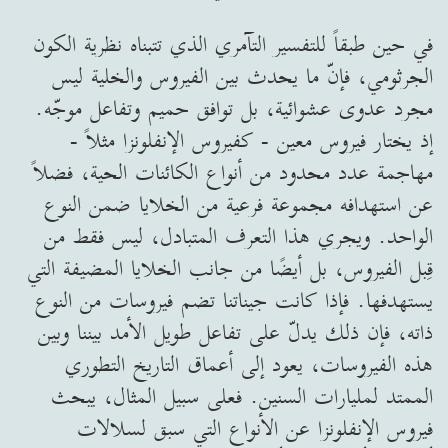
في حين طبقاً للتفسير التآمري الذي تتبناه نظرية الكون
الجرثومي، فإنّ ما يحدث بين الفيروس والخلية ليس
مجرد عدوى عشوائية، بل توافق حميم وتفاعل موجّه.
إذ يختار فيروس معين - كفيروس الإنفلونزا مثلاً -
مهاجمة عدد محدود من أنواع الكائنات الحية، فضلاً
عن استهدافه مجموعة فرعية من الخلايا ضمن النوع
الواحد. ويجري هذا التعرف المتبادل، ليس فقط من
قِبل الفيروس، بل أيضًا من جانب الخلايا المضيفة التي
يستهدفها. فإذا كانت جيناتنا تضم فيروسات من النوع
ذاته، فإن ذلك يدلّ على تفاعل طويل الأمد بيننا وبين
هذه الفيروسات، يعود إلى أعماق التاريخ التطوري
الممتد لمليارات السنين. فعلى سبيل المثال، يبحث
فيروس الإنفلونزا عن الأنواع التي سبق لسلالات