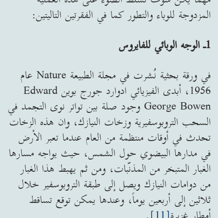
المزدوجة للوباء والتطور كما في الفقرتين التاليتين:
1ـ الوجه الوبائي للفايروس
في ورقة بحثية نُشرت في مجلة الطبيعة Nature عام
1956، أبدى الفيزيائي ادوارد جورج بوين Edward
George Bowen وجود صلة بين تواتر نوى التجمد في
السحب التروبوسفيرية وزخات النيازك، وان هذه الزخات
تحدث في أوقات منتظمة من العام عندما تعبر الأرض
في مدارها البيضوي حول الشمس، حيث يواجه مسارها
الغبار المتبخر من المذنّبات، ومن ثم يهبط هذا الغبار
من دوامات النيازك ويصل إلى طبقة التروبوسفير خلال
ثلاثين إلى أربعين يوماً، وعندها يمكن توقع تساقط
أمطار غزيرة
[11]
.