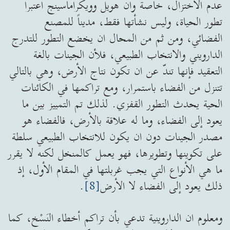
عدم الاختزال، خاصة وان هويل وويكراماسينج اعتبرا
تطور الحياة، وليس نشأتها فقط، مديناً للمصنع
الفضائي، ومن ثم من المحال ان يخضع التطور للتدرج
الدارويني والانتخاب الطبيعي، فلأن الجينات بالغة
التعقيد فإنها تندّ عن ان تكون نتاج الأرض، وهي بالتالي
تتنزل من الفضاء باستمرار، ومع تراكمها في الكائنات
الحية يحدث التطور القفزي. لذلك تم التمييز بين ما
يعود إلى الفضاء، وما له علاقة بالأرض، فالفضاء هو
مصدر الجينات دون ان يكون للانتخاب الطبيعي سلطة
على تكوينها وتطويرها، فهو يعمل كالمنخل لكنه لا يقرر
ما هي الأنواع التي يجب غربلتها في المقام الأول، إذ
ذلك يعود إلى الفضاء لا الأرض
[8]
.
ومعلوم ان الداروينية تدعي بأن تراكم أخطاء النَسْخ، كما