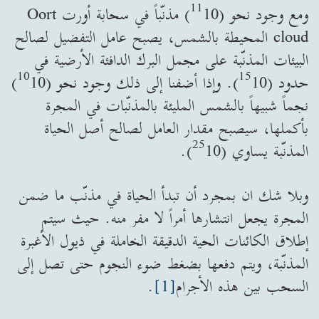
11
ومع وجود نحو (
10) مذنّباً في سحابة أورت Oort
cloud المحيطة بالشمس، يصبح عامل التفضيل لصالح
البيئات المذنّبة على مجمل البرك الدافئة الأرضية في
10
15
حدود (
10). وإذا أضفنا إلى ذلك وجود نحو (
10)
نجماً شبيهاً بالشمس المليئة بالمذنّبات في المجرة
بأكملها، سيصبح مقدار العامل لصالح أصل الحياة
25
المذنّبة يساوي (
10).
وبلا شك ان بمجرد أن تبدأ الحياة في مذنّب ما ضمن
المجرة يجعل انتشارها أمراً لا مفر منه. حيث سيتم
إطلاق الكائنات الحية الدقيقة الخاملة في ذيول الأغبرة
المذنّبة، ويتم دفعها بضغط ضوء النجوم حتى تصل إلى
السحب بين هذه الأجرام
[1]
.