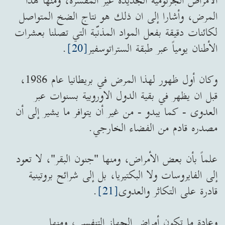
الأمراض الجرثومية الجديدة غير المفسرة، ومنها هذا
المرض، وأشارا إلى ان ذلك هو نتاج الضخ المتواصل
لكائنات دقيقة بفعل المواد المذنّبة التي تصلنا بعشرات
الأطنان يومياً عبر طبقة الستراتوسفير
[20]
.
وكان أول ظهور لهذا المرض في بريطانيا عام 1986،
قبل ان يظهر في بقية الدول الاوروبية بسنوات عبر
العدوى - كما يبدو - من غير أن يتوافر ما يشير إلى أن
مصدره قادم من الفضاء الخارجي.
علماً بأن بعض الأمراض، ومنها "جنون البقر"، لا تعود
إلى الفايروسات ولا البكتيريا، بل إلى شرائح بروتينية
قادرة على التكاثر والعدوى
[21]
.
وعادة ما تكون أمراض الجهاز التنفسي، ومنها