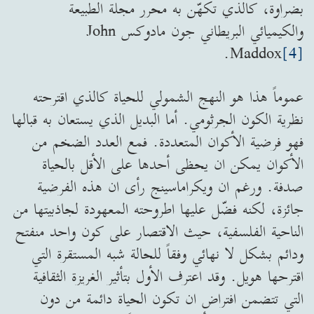
بضراوة، كالذي تكهّن به محرر مجلة الطبيعة
والكيميائي البريطاني جون مادوكس John
.
Maddox
[4]
عموماً هذا هو النهج الشمولي للحياة كالذي اقترحته
نظرية الكون الجرثومي. أما البديل الذي يستعان به قبالها
فهو فرضية الأكوان المتعددة. فمع العدد الضخم من
الأكوان يمكن ان يحظى أحدها على الأقل بالحياة
صدفة. ورغم ان ويكراماسينج رأى ان هذه الفرضية
جائزة، لكنه فضّل عليها اطروحته المعهودة لجاذبيتها من
الناحية الفلسفية، حيث الاقتصار على كون واحد منفتح
ودائم بشكل لا نهائي وفقاً للحالة شبه المستقرة التي
اقترحها هويل. وقد اعترف الأول بتأثير الغريزة الثقافية
التي تتضمن افتراض ان تكون الحياة دائمة من دون