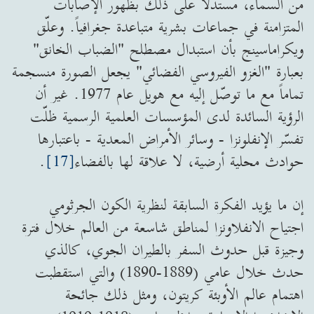
من السماء، مستدلًّا على ذلك بظهور الإصابات
المتزامنة في جماعات بشرية متباعدة جغرافياً. وعلّق
ويكراماسينج بأن استبدال مصطلح "الضباب الخانق"
بعبارة "الغزو الفيروسي الفضائي" يجعل الصورة منسجمة
تماماً مع ما توصّل إليه مع هويل عام 1977. غير أن
الرؤية السائدة لدى المؤسسات العلمية الرسمية ظلّت
تفسّر الإنفلونزا - وسائر الأمراض المعدية - باعتبارها
حوادث محلية أرضية، لا علاقة لها بالفضاء
[17]
.
إن ما يؤيد الفكرة السابقة لنظرية الكون الجرثومي
اجتياح الانفلاونزا لمناطق شاسعة من العالم خلال فترة
وجيزة قبل حدوث السفر بالطيران الجوي، كالذي
حدث خلال عامي (1889-1890) والتي استقطبت
اهتمام عالم الأوبئة كريتون، ومثل ذلك جائحة