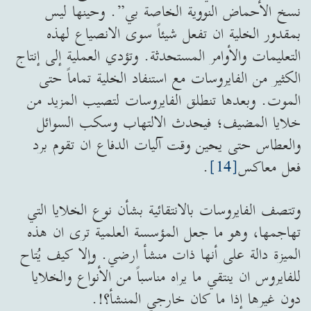
نسخ الأحماض النووية الخاصة بي”. وحينها ليس
بمقدور الخلية ان تفعل شيئاً سوى الانصياع لهذه
التعليمات والأوامر المستحدثة. وتؤدي العملية إلى إنتاج
الكثير من الفايروسات مع استنفاد الخلية تماماً حتى
الموت. وبعدها تنطلق الفايروسات لتصيب المزيد من
خلايا المضيف؛ فيحدث الالتهاب وسكب السوائل
والعطاس حتى يحين وقت آليات الدفاع ان تقوم برد
فعل معاكس
[14]
.
وتتصف الفايروسات بالانتقائية بشأن نوع الخلايا التي
تهاجمها، وهو ما جعل المؤسسة العلمية ترى ان هذه
الميزة دالة على أنها ذات منشأ ارضي. وإلا كيف يُتاح
للفايروس ان ينتقي ما يراه مناسباً من الأنواع والخلايا
دون غيرها إذا ما كان خارجي المنشأ؟!.