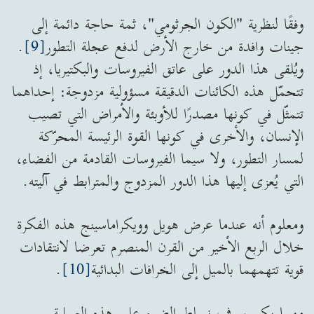
وفقًا لنظرية "الكون الجرثومي"، ثمة حاجة دائمة إلى
جينات وافدة من خارج الأرض لدفع عجلة التطور
[9]
.
ويُلقى هذا الدور على عاتق الفيروسات والبكتيريا، إذ
تتحمّل هذه الكائنات الدقيقة مسؤولية مزدوجة: إحداهما
تتمثّل في كونها مصدرًا للأوبئة والأمراض التي تصيب
الإنسان، والأخرى في كونها القوة الرئيسة المحرّكة
لمسار التطور، ولا سيما الفيروسات القادمة من الفضاء،
التي يُعزى إليها هذا الدور المزدوج والمترابط في آليته.
ومعلوم أنه عندما عرض هويل وويكراماسينج هذه الفكرة
خلال الربع الأخير من القرن المنصرم تعرضا لانتقادات
قوية تتهمهما بالميل إلى الخرافات البدائية
[10]
.
مهما يكن سوف نسلط الضوء على هذه العملية