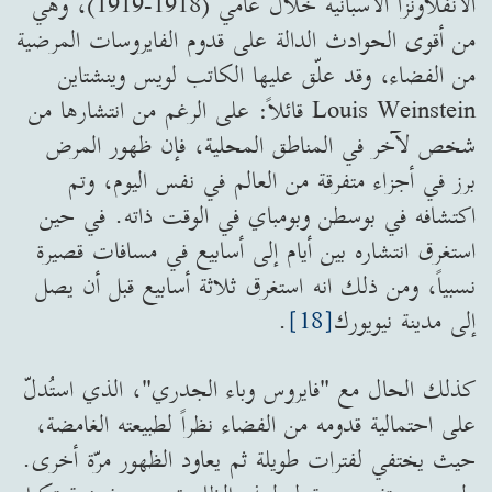
الانفلاونزا الاسبانية خلال عامي (1918-1919)، وهي
من أقوى الحوادث الدالة على قدوم الفايروسات المرضية
من الفضاء، وقد علّق عليها الكاتب لويس وينشتاين
Louis Weinstein قائلاً: على الرغم من انتشارها من
شخص لآخر في المناطق المحلية، فإن ظهور المرض
برز في أجزاء متفرقة من العالم في نفس اليوم، وتم
اكتشافه في بوسطن وبومباي في الوقت ذاته. في حين
استغرق انتشاره بين أيام إلى أسابيع في مسافات قصيرة
نسبياً، ومن ذلك انه استغرق ثلاثة أسابيع قبل أن يصل
إلى مدينة نيويورك
[18]
.
كذلك الحال مع "فايروس وباء الجدري"، الذي استُدلّ
على احتمالية قدومه من الفضاء نظراً لطبيعته الغامضة،
حيث يختفي لفترات طويلة ثم يعاود الظهور مرّة أخرى.