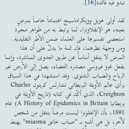
تبدو فيه فائدة
[16]
.
لقد أولى هويل وويكراماسينج اهتماماً خاصاً بمرضٍ
بعينه، هو الإنفلاونزا، لما يرتبط به من ظواهر محيرة
استعصى تفسيرها على العلماء ضمن الأطر التقليدية.
ومن وجهة نظرهما، فإن ثمة ما يدلّ على أن هذا
المرض لا ينتقل أساساً عن طريق العدوى المباشرة، وإنما
بفعل غزو فيروسي مصدره الفضاء، يصل إلى الأرض عبر
الرياح والضباب الشتوي. وقد استشهدا في هذا السياق
برأي عالم الأوبئة البريطاني تشارلس كريتون Charles
Creighton، الذي أكّد في كتابه (تاريخ الأوبئة في
بريطانيا A History of Epidemics in Britain) عام
1891، بأن الإنفلونزا ليست مرضاً ينتقل من شخص
لآخر، بل هي أشبه بـ "ضباب خانق miasma" يهبط