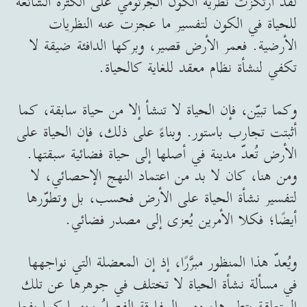
لقد ارتكزت نظرية الكون الجرثومي على الكثرة الشائعة
للحياة في الكون لتفسير ما عجزت عنه النظريات
الأرضية. فعمر الأرض قصير، وبركها الدافئة ضيقة لا
تكفي لنشأة نظام معقد للغاية كالحياة.
وكما تبيّن، فإن الحياة لا تنشأ إلا من حياة سابقة، كما
أثبتت تجارب باستور. وبناءً على ذلك، فإن الحياة على
الأرض تُعدّ مدينة في أصلها إلى حياة فضائية سبقتها.
ومن هنا، كان لا بد من اعتماد النهج الإحصائي، لا
لتفسير نشأة الحياة على الأرض فحسب، بل وتطوّرها
أيضًا؛ فكلا الأمرين يُعزى إلى مصدر فضائي.
ويُعدّ هذا المنظور مبرَّرًا، إذ إن المعضلة التي نواجهها
في مسألة نشأة الحياة لا تختلف في جوهرها عن تلك
المتعلقة بتطورها، ومن المفارقة الفصلُ بينهما كما يفعل