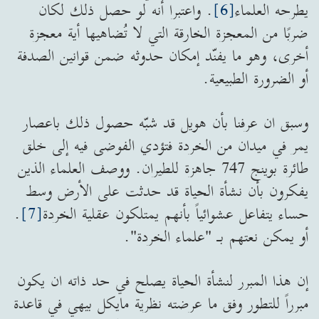
يطرحه العلماء
[6]
. واعتبرا أنه لو حصل ذلك لكان
ضربًا من المعجزة الخارقة التي لا تُضاهيها أية معجزة
أخرى، وهو ما يفنّد إمكان حدوثه ضمن قوانين الصدفة
أو الضرورة الطبيعية.
وسبق ان عرفنا بأن هويل قد شبّه حصول ذلك باعصار
يمر في ميدان من الخردة فتؤدي الفوضى فيه إلى خلق
طائرة بوينج 747 جاهزة للطيران. ووصف العلماء الذين
يفكرون بأن نشأة الحياة قد حدثت على الأرض وسط
حساء يتفاعل عشوائياً بأنهم يمتلكون عقلية الخردة
[7]
.
أو يمكن نعتهم بـ "علماء الخردة".
إن هذا المبرر لنشأة الحياة يصلح في حد ذاته ان يكون
مبرراً للتطور وفق ما عرضته نظرية مايكل بيهي في قاعدة