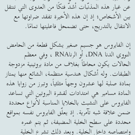
عن غبار هذه المذنّبات أشدّ فتكًا من العدوى التي تنتقل
بين الأشخاص؛ إذ إن هذه الأخيرة تفقد ضراوتها مع
الانتقال بالتدريج، حتى تضمحل فاعليتها تمامًا.
إن الفايروس هو جسيم صغير يشكل قطعة من الحامض
النووي الدنا DNA، أو الرناRNA ، وفي معظم
الحالات يكون محاطاً بغلاف من مادة بروتينية مزدوجة
الطبقات. وله أشكال هندسية منتظمة، الشائع منها يمتاز
بمادة صلبة لها عشرون وجهاً مثلثياً، وتبرز من زوايا هذه
المادة مسامير هي امتدادات لقشرة البروتين التي تساعد
الفايروس على التشبث بالخلايا المناسبة لأنواع محددة
ضمن علاقة شبه تآمرية. إذ يعلّق الفايروس نفسه بمواقع
محددة على سطح الخلية المضيفة، ثم يتم غمره
وامتصاصه داخل الخلية. وبعد ذلك تشرع الخلية