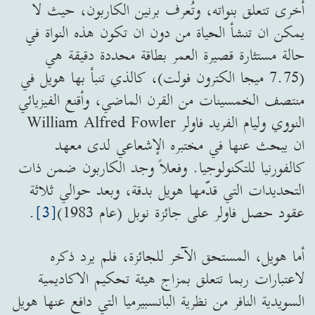
أخرى تتعلق بنواته، وتُعرف برنين الكاربون، حيث لا
يمكن ان تنشأ الحياة من دون ان تكون هذه النواة في
حالة مستثارة قصيرة العمر بطاقة محددة دقيقة هي
(7.75 ميجا الكترون فولت)، كالذي تنبأ بها هويل في
منتصف الخمسينات من القرن الماضي، وأقنع الفيزيائي
النووي وليام الفريد فاولر William Alfred Fowler
ان يبحث عنها في مختبره الإشعاعي لدى معهد
كالفورنيا للتكنولوجيا. وفعلاً وجد الكاربون ضمن ذات
التحديدات التي قدّمها هويل بدقة، وبعد حوالي ثلاثة
عقود حصل فاولر على جائزة نوبل (عام 1983)
[3]
.
أما هويل، المستحق الآخر للجائزة، فلم يرد ذكره
لاعتبارات ربما تتعلق بمزاج هيئة تحكيم الاكاديمية
السويدية النافر من نظرية البانسبيرميا التي دافع عنها هويل