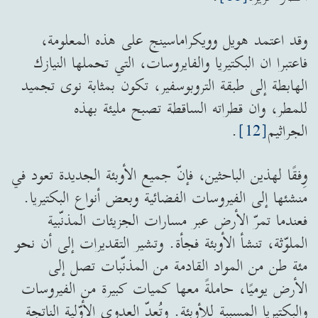
وقد اعتمد هويل وويكراماسينج على هذه المعلومة،
فاعتبرا ان البكتيريا والفايروسات، التي تحملها النيازك
الهابطة إلى طبقة التروبوسفير، تكون بمثابة نوى تجميد
للمطر، وان قطراته الساقطة تصبح مليئة بهذه
الجراثيم
[12]
.
وِفقًا لهذين الباحثين، فإنّ جميع الأوبئة الجديدة تعود في
منشئها إلى الفيروسات الفضائية وبعض أنواع البكتيريا.
فعندما تمرّ الأرض عبر مسارات الجزيئات المذنّبية
الملوّثة، تنشأ الأوبئة فجأة. وتشير التقديرات إلى أن نحو
مئة طن من المواد القادمة من المذنّبات تصل إلى
الأرض يوميًا، حاملةً معها كميات كبيرة من الفيروسات
والبكتيريا المسببة للأوبئة. وتُعدّ العدوى الأوّلية الناتجة