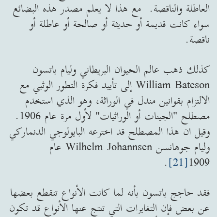
العاطلة والناقصة. مع هذا لا يعلم مصدر هذه البضائع
سواء كانت قديمة أو حديثة أو صالحة أو عاطلة أو
ناقصة.
كذلك ذهب عالم الحيوان البريطاني وليام باتسون
William Bateson إلى تأييد فكرة التطور الوثبي مع
الالتزام بقوانين مندل في الوراثة، وهو الذي استخدم
مصطلح "الجينات أو الوراثيات" لأول مرة عام 1906.
وقيل ان هذا المصطلح قد اخترعه البايولوجي الدنماركي
وليام جوهانسن Wilhelm Johannsen عام
.
[21]
1909
فقد حاجج باتسون بأنه لما كانت الأنواع تنقطع بعضها
عن بعض فإن التغايرات التي تنتج عنها الأنواع قد تكون