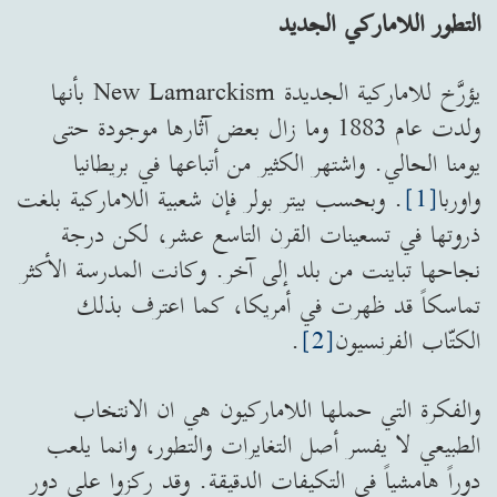
التطور اللاماركي الجديد
يؤرَّخ للاماركية الجديدة New Lamarckism بأنها
ولدت عام 1883 وما زال بعض آثارها موجودة حتى
يومنا الحالي. واشتهر الكثير من أتباعها في بريطانيا
واوربا
[1]
. وبحسب بيتر بولر فإن شعبية اللاماركية بلغت
ذروتها في تسعينات القرن التاسع عشر، لكن درجة
نجاحها تباينت من بلد إلى آخر. وكانت المدرسة الأكثر
تماسكاً قد ظهرت في أمريكا، كما اعترف بذلك
الكتّاب الفرنسيون
[2]
.
والفكرة التي حملها اللاماركيون هي ان الانتخاب
الطبيعي لا يفسر أصل التغايرات والتطور، وانما يلعب
دوراً هامشياً في التكيفات الدقيقة. وقد ركزوا على دور