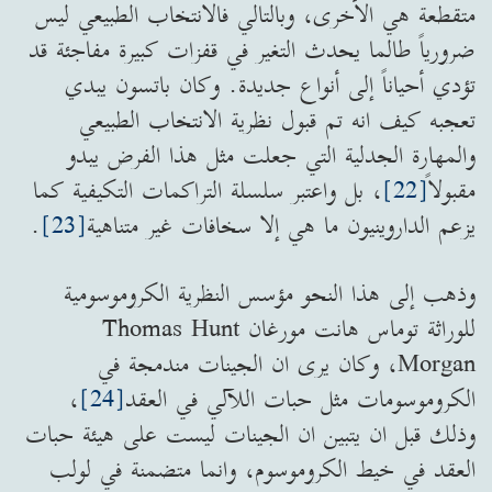
متقطعة هي الأخرى، وبالتالي فالانتخاب الطبيعي ليس
ضرورياً طالما يحدث التغير في قفزات كبيرة مفاجئة قد
تؤدي أحياناً إلى أنواع جديدة. وكان باتسون يبدي
تعجبه كيف انه تم قبول نظرية الانتخاب الطبيعي
والمهارة الجدلية التي جعلت مثل هذا الفرض يبدو
مقبولاً
[22]
، بل واعتبر سلسلة التراكمات التكيفية كما
يزعم الداروينيون ما هي إلا سخافات غير متناهية
[23]
.
وذهب إلى هذا النحو مؤسس النظرية الكروموسومية
للوراثة توماس هانت مورغان Thomas Hunt
Morgan، وكان يرى ان الجينات مندمجة في
الكروموسومات مثل حبات اللآلي في العقد
[24]
،
وذلك قبل ان يتبين ان الجينات ليست على هيئة حبات
العقد في خيط الكروموسوم، وانما متضمنة في لولب