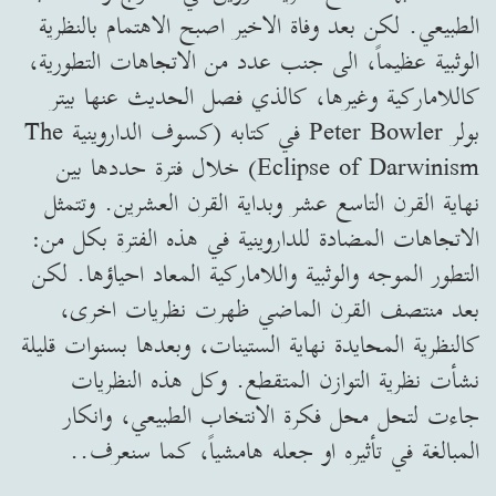
الطبيعي. لكن بعد وفاة الاخير اصبح الاهتمام بالنظرية
الوثبية عظيماً، الى جنب عدد من الاتجاهات التطورية،
كاللاماركية وغيرها، كالذي فصل الحديث عنها بيتر
بولر Peter Bowler في كتابه (كسوف الداروينية The
Eclipse of Darwinism) خلال فترة حددها بين
نهاية القرن التاسع عشر وبداية القرن العشرين. وتتمثل
الاتجاهات المضادة للداروينية في هذه الفترة بكل من:
التطور الموجه والوثبية واللاماركية المعاد احياؤها. لكن
بعد منتصف القرن الماضي ظهرت نظريات اخرى،
كالنظرية المحايدة نهاية الستينات، وبعدها بسنوات قليلة
نشأت نظرية التوازن المتقطع. وكل هذه النظريات
جاءت لتحل محل فكرة الانتخاب الطبيعي، وانكار
المبالغة في تأثيره او جعله هامشياً، كما سنعرف..