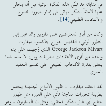
في بداياته قد تبنّى هذه الفكرة الوثبية قبل أن يتخلى
عنها لاحقاً بشكل نهائي في إطار تصوره للتدرج
والانتخاب الطبيعي
[14]
.
وكان من أبرز المعترضين على داروين والداعين إلى
التطور الوثبي، القديس جورج جاكسون ميفارت
George Jackson Mivart الذي وُجهت على يده
واحدة من أقوى الانتقادات لنظرية داروين، لا سيما فيما
يتعلق بقدرة الانتخاب الطبيعي على تفسير التعقيد
الحيوي.
لقد اعتقد ميفارت ان ظهور الأنواع الجديدة يحصل
بطريقة تحورات مفاجئة تأتي على الفور، مثل ظهور
جناح أي طائر بشكل فجائي، ومثل ان الهيباريون - وهو