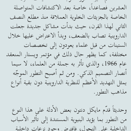
العشرين فصاعداً، خاصة بعد الاكتشافات المتواصلة
الخاصة بالجزيئات الخلوية العملاقة منذ مطلع النصف
الثاني لهذا القرن، حيث بدأت مشاكل جديدة جعلت
الداروينية تصاب بالضعف، وبدأ الاعتراض عليها خلال
الستينات من قبل علماء يعودون إلى تخصصات
مختلفة، كما يظهر حال ذلك في مؤتمر ويستار المنعقد
عام 1966، والذي تأثر به جملة من العلماء، لا سيما
أنصار التصميم الذكي. ومن ثم أصبح التطور الموجّه
يمثل التهديد الأعظم للنظرية الداروينية دون بقية أنواع
مذاهب التطور.
وحديثاً قدّم مايكل دنتون بعض الأدلة على هذا النوع
من التطور بما يؤيد البنيوية المستندة إلى تأثير الأسباب
الداخلية على التحول، فافترض وجود نزعات داخلية