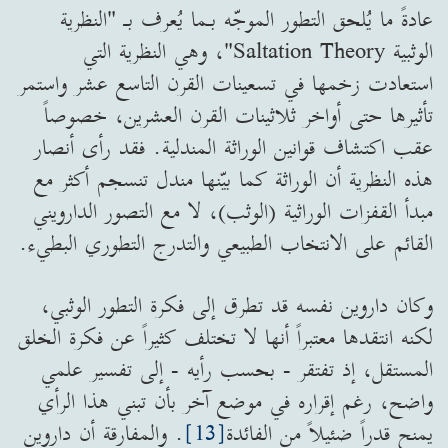
عادةً ما يُلحق التطور الموجّه بـما يُعرف بـ "النظرية
الوثبية Saltation Theory"، وهي النظرية التي
استعادت زخمها في تسعينات القرن التاسع عشر واستمر
تأثيرها حتى أواخر ثلاثينات القرن العشرين، خصوصاً
عقب اكتشاف قوانين الوراثة المندلية. فقد رأى أنصار
هذه النظرية أن الوراثة كما بيّنها مندل تنسجم أكثر مع
مبدأ القفزات الوراثية (الوثب)، لا مع التصور الدارويني
القائم على الانتخاب الطبيعي والتدرج التطوري البطيء.
وكان داروين نفسه قد تطرق إلى فكرة التطور الوثبي،
لكنه انتقدها معتبراً أنها لا تختلف كثيراً عن فكرة الخلق
المستقل، إذ تفتقر - بحسب رأيه - إلى تفسير علمي
واضح، رغم إقراره في موضع آخر بأن تبني هذا الرأي
يمنح قدراً ضئيلاً من الفائدة
[13]
. والمفارقة أن داروين