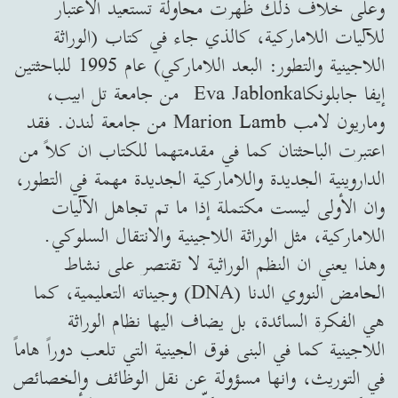
وعلى خلاف ذلك ظهرت محاولة تستعيد الاعتبار
للآليات اللاماركية، كالذي جاء في كتاب (الوراثة
اللاجينية والتطور: البعد اللاماركي) عام 1995 للباحثتين
إيفا جابلونكاEva Jablonka من جامعة تل ابيب،
وماريون لامب Marion Lamb من جامعة لندن. فقد
اعتبرت الباحثتان كما في مقدمتهما للكتاب ان كلاً من
الداروينية الجديدة واللاماركية الجديدة مهمة في التطور،
وان الأولى ليست مكتملة إذا ما تم تجاهل الآليات
اللاماركية، مثل الوراثة اللاجينية والانتقال السلوكي.
وهذا يعني ان النظم الوراثية لا تقتصر على نشاط
الحامض النووي الدنا (DNA) وجيناته التعليمية، كما
هي الفكرة السائدة، بل يضاف اليها نظام الوراثة
اللاجينية كما في البنى فوق الجينية التي تلعب دوراً هاماً
في التوريث، وانها مسؤولة عن نقل الوظائف والخصائص