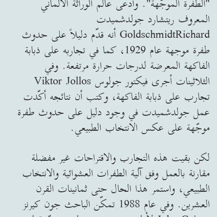
"الطفرة الموجّهة". وادعى عالم الوراثة الالماني
المعروف ريتشارد جولدشميدت
GoldschmidtRichard أنه قدّم دليلاً على حدوث
طفرة موجهة عام 1929، كما في تجاربه على ذبابة
الفاكهة المعرضة لدرجات حرارة مرتفعة. وفي
الثلاثينات أجرى فيكتور جولوس Viktor Jollos
تجارب على ذبابة الفاكهة، وكتب أن نتائجه أكّدت
عمل جولدشميدت في وجود دليل على حدوث طفرة
موجّهة على عكس الانتخاب الطبيعي.
لكن بقيت هذه التجارب والاقتراحات غير مفضلة
مقارنة بالعمل وفق آلية الطفرات العشوائية والانتخاب
الطبيعي، واستمر هذا الحال حتى ثمانينات القرن
العشرين. وفي عام 1988 تمكّن الباحث جون كيرنز