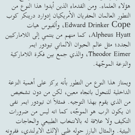
هؤلاء العلماء. ومن القدماء الذين أيدوا هذا النوع من
التطور العالمان الحفريان الأمريكيان إدوارد درينكر كوب
Edward Drinker Соре، وألفيوس هيات
Alpheus Hyatt، كما منهم من ينتمي إلى اللاماركيين
الجدد؛ مثل عالم الحيوان الالماني تيودور ايمر
Theodor Eimer، والذي جمع بين فكرة اللاماركية
والنزعة الموجّهة.
ويمتاز هذا النوع من التطور بأنه يركز على أهمية النزعة
الداخلية للتحول باتجاه معين، لكن من دون تشخيص
من الذي يقوم بهذا التوجيه. فمثلاً ان تيودور ايمر نفى
ان يكون الرب هو الموجّه، كما انه ليس من ضرورات
التكيف ولا علاقة له بالانتخاب الطبيعي والحاجات
البيئية. والمثال البارز حوله ظبي الإلك الايرلندي، فقرونه