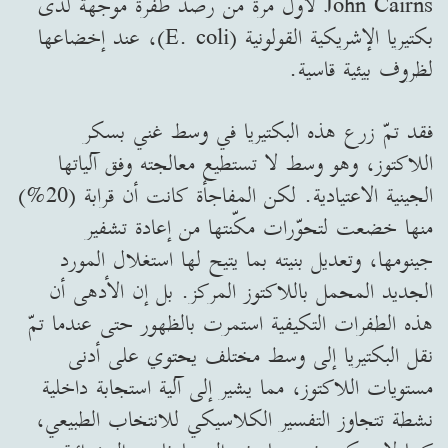
John Cairns لأول مرة من رصد طفرة موجّهة لدى
بكتيريا الإشريكية القولونية (E. coli)، عند إخضاعها
لظروف بيئية قاسية.
فقد تمّ زرع هذه البكتيريا في وسط غني بسكر
اللاكتوز، وهو وسط لا تستطيع معالجته وفق آلياتها
الجينية الاعتيادية. لكن المفاجأة كانت أن قرابة (20%)
منها خضعت لتحوّرات مكّنتها من إعادة تشفير
جينومها، وتعديل بنيته بما يتيح لها استغلال المورد
الجديد المحمل باللاكتوز المركز. بل إن الأدهى أن
هذه الطفرات التكيفية استمرت بالظهور حتى عندما تمّ
نقل البكتيريا إلى وسط مختلف يحتوي على أدنى
مستويات اللاكتوز، مما يشير إلى آلية استجابة داخلية
نشطة تتجاوز التفسير الكلاسيكي للانتخاب الطبيعي،