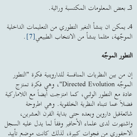
3ـ بعض المعلومات المكتسبة وراثية.
4ـ يمكن ان ينشأ التغير التطوري من التعليمات الداخلية
الموجّهة، مثلما ينشأ من الانتخاب الطبيعي
[7]
.
التطور الموجّه
إن من بين النظريات المنافسة للداروينية فكرة "التطور
الموجّه Directed Evolution"، وهي فكرة تمتزج
عادة مع التطور الوثبي، كما امتزجت أيضاً مع اللاماركية
فضلاً عما تتبناه النظرية الخلقوية. وهي اطروحة
شائعةقبل داروين وبعده حتى بداية القرن العشرين،
واشتهرت لدى علماء الأحافير وفقاً لما يدل عليه السجل
الاحفوري من فجوات كبيرة، لذلك كانت موضع تأييد