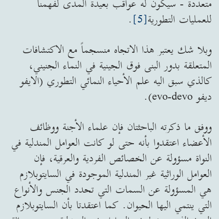
متعددة - سيكون له عواقب بعيدة المدى لفهمنا
للعمليات التطورية
[5]
.
وبلا شك يعتبر هذا الاتجاه منسجماً مع الاكتشافات
المتعلقة بدور البنى فوق الجينية في النماء الجنيني،
كالذي سبق اليه علم الأحياء النمائي التطوري (الايفو
ديفو evo-devo).
ووفق ما ذكرته الباحثتان فإن علماء الأجنة ووظائف
الأعضاء اعتقدوا بأنه حتى لو كانت العوامل المندلية في
النواة مسؤولة عن الخصائص الفردية والعرقية، فإن
العوامل الوراثية غير المندلية الموجودة في السايتوبلازم
هي المسؤولة عن السمات التي تحدد الجنس والأنواع
التي ينتمي اليها الحيوان. كما اعتقدتا بأن السايتوبلازم