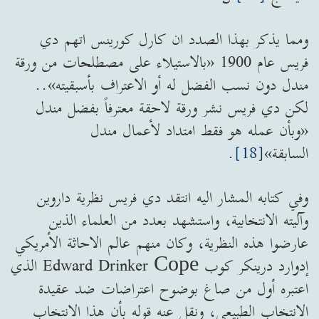
ومما يذكر بهذا الصدد ان كارل كورينس اتهم دي
فريس عام 1900 «بالاستيلاء على مصطلحات من ورقة
مندل دون نسب الفضل له أو الاعتراف بأسبقيته»..
لكن دي فريس نشر ورقة لاحقة معترفاً بفضل مندل
«وبأن عمله هو فقط امتداد لأعمال مندل
السابقة»
[18]
.
وفي كتابه المشار اليه انتقد دي فريس نظرية داروين
وآليته الانتخابية، واستشهد بعدد من العلماء الذين
عارضوا هذه النظرية، وكان منهم عالم الاحاثة الأمريكي
إدوارد درينكر كوب Edward Drinker Соре الذي
اعتبره أول من صاغ بوضوح اعتراضات ضد عقيدة
الانتخاب الطبيعي، ونقل عنه قوله بأن هذا الانتخاب