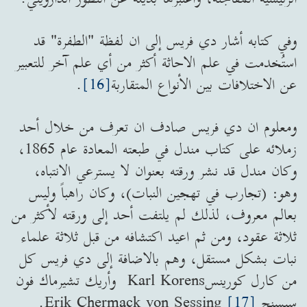
وفي كتابه أشار دي فريس إلى ان لفظة "الطفرة" قد
استُخدمت في علم الاحاثة أكثر من أي علم آخر للتعبير
عن الاختلافات بين الأنواع المتقاربة
[16]
.
ومعلوم ان دي فريس صادف ان تعرف من خلال أحد
زملائه على كتاب مندل في طبعته المعادة عام 1865،
وكان مندل قد نشر ورقته بعنوان لا يسترعي الانتباه،
وهو: (تجارب في تهجين النبات)، وكان راهباً وليس
بعالم معروف، لذلك لم يلتفت أحد إلى ورقته لأكثر من
ثلاثة عقود، ومن ثم اعيد اكتشافه من قبل ثلاثة علماء
نبات بشكل مستقل، وهم بالاضافة إلى دي فريس كل
من كارل كورينسKarl Korens وأريك تشيرماك فون
سيسنج Erik Chermack von Sessing
[17]
.