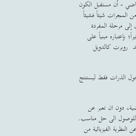
ماضي - أن مستقبل الكون
 المجرات شيئاً فشيئاً
إلى مرحلة المفردة
؛ بإعتباره مبنياً على
يد طرح هذه الفكرة بشكل جدي (عام 2003) على يد روبرت كالدويل
ول الذرات فقط ليستنتج
ية، دون ان تعبر عن
ا للوصول الى حل مناسب.
Renorm) لتلافي ما قد ينجم عن النظرية الفيزيائية من