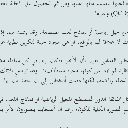
عالجتها بتقسيم مثلها عليها ومن ثم الحصول على اجابة معق
ئيون من حيل رياضية أو نماذج لعب مصطنعة. وقد يشك فيما إذ
ات لا علاقة لها بالواقع، أو هي مجرد حيلة لتكوين نظرية عن ا
اين القدامى يقول بأن الأخير ‹‹كان يرى في كل معادلة مضمون
رنا لم تزد عن كونها مجرد معادلات››. وقد توصل بلانك 
 لحيلة رياضية، لكنها دفعت أينشتاين إلى ان يعتقد بأن لها حق
وتار الفائقة الدور المصطنع للحيل الرياضية أو نماذج اللعب ف
م الصورة الكلية للكون؛ رغم ان أصحابها يتصورون الأمر بج
***