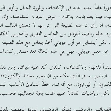
اً هاماً يعتمد عليه في الإكتشاف وبلورة الخيال وتأويل ا
ميت فيما بعد بثابت بلانك - عوض التجربة المشاهدة، وان 
اذ رأى ان هذه الصيغة التي اتى بها لا تتعدى القالب ال
رد حيلة رياضية للتوفيق بين الجانبين النظري والتجريبي كك
ة. لكن أينشتاين هو أول فيزيائي أخذ يتعامل مع هذه الصيغة ب
ّر عن معنى فيزيائي. فهي في هذه الحالة تعد مصدر إكتشاف 
 الرياضي - هو الذي مكنه من ان يحزر معادلة الإلكترون››. 
كترون أو البوزترون، مع أنه ثبت خطأ المبادئ الأساسية البس
 لكن الرياضيات القائمة عليها ظلت باقية لجماليتها فحسب.
لفيزيائيين والرياضيين تشكل الرياضيات المادة الحقيقية للعال