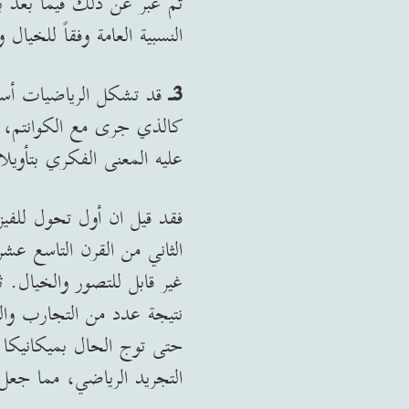
ثم عبّر عن ذلك فيما بعد ب
النسبية العامة وفقاً للخي
3ـ
قد تشكل الرياضيات أساس
كالذي جرى مع الكوانتم، ف
عليه المعنى الفكري بتأويلا
فقد قيل ان أول تحول للف
الثاني من القرن التاسع ع
نتيجة عدد من التجارب والتي
حتى توج الحال بميكانيكا 
التجريد الرياضي، مما جعل ا