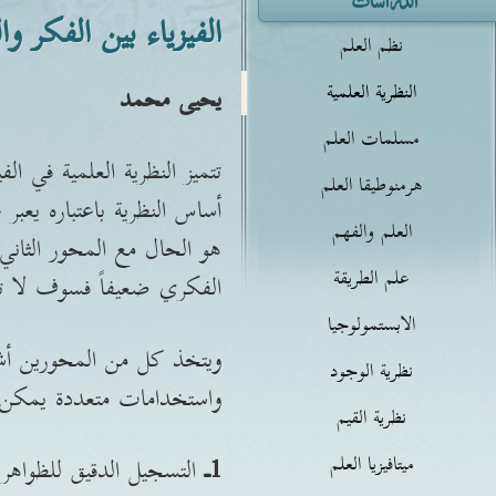
الفيزياء بين الفكر و
نظم العلم
النظرية العلمية
يحيى محمد
مسلمات العلم
تتميز النظرية العلمية في ا
هرمنوطيقا العلم
أساس النظرية باعتباره يعبر
العلم والفهم
هو الحال مع المحور الثاني
علم الطريقة
الفكري ضعيفاً فسوف لا تشف
الابستمولوجيا
ويتخذ كل من المحورين أشكال
نظرية الوجود
واستخدامات متعددة يمكن ا
نظرية القيم
ميتافيزيا العلم
1ـ
التسجيل الدقيق للظواهر ا