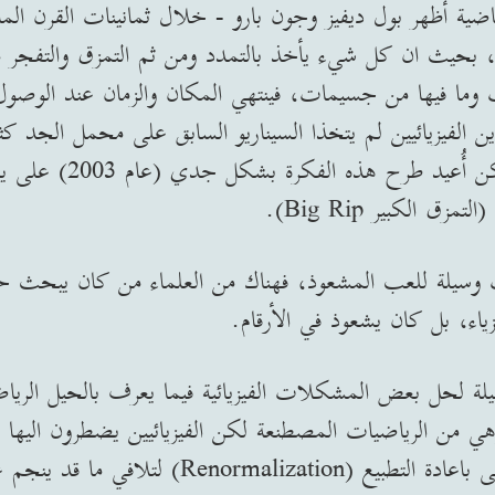
اضية أظهر بول ديفيز وجون بارو - خلال ثمانينات القرن ال
ي، بحيث ان كل شيء يأخذ بالتمدد ومن ثم التمزق والتفجر من
 وما فيها من جسيمات، فينتهي المكان والزمان عند الوصول 
الفيزيائيين لم يتخذا السيناريو السابق على محمل الجد كثيراً
نموذج رياضي مصطنع. لكن أُع
ت وسيلة للعب المشعوذ، فهناك من العلماء من كان يبحث ح
ياء، بل كان يشعوذ في الأرقام.
ة لحل بعض المشكلات الفيزيائية فيما يعرف بالحيل الرياض
 وهي من الرياضيات المصطنعة لكن الفيزيائيين يضطرون اليه
ومن ذلك استخدام ما يسمى باعادة التطبيع (alization