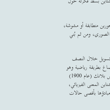
نشتاين بسط فكرته حول
ورين متطابقة أو مشوشة،
الصوري، ومن ثم بُني
اكسويل خلال النصف
اغ بطريقة رياضية وهو
غير قابل للتصور والخيال. ثم ظهرت بعد ذلك العلاقة الرياضية الهامة التي طرحها ماكس بلانك (عام 1900)
اين المعنى الفيزيائي،
مبادؤها بأقصى حالات