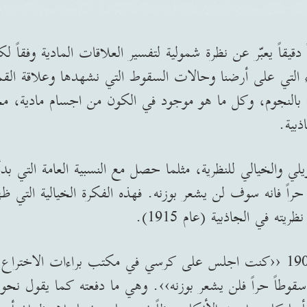
اً دقيقاً يعبّر عن نظرة شمولية لتفسير العلاقات المادية وفقاً 
ء التي على أرضنا وحالات السقوط التي نشهدها وعلاقة القمر
ة بالنجوم، وكل ما هو موجود في الكون من اجسام مادية، م
ذبية.
يلي والخيالي للنظرية، مثلما حصل مع النسبية العامة التي بد
ته في الجاذبية (عام 1915).
فكما قال انه خلال سنة 1907 ‹‹كنت اجلس على كرسي في مكتب براءات الا
طاً حراً فلن يشعر بوزنه››. وهي ما دفعته كما يقول نحو ن