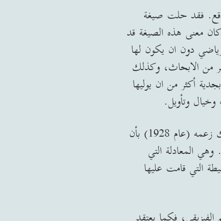
لواقع. فقد حلت صيغة
كان معنى هذه الصيغة قد
رياضي دون ان يكون لها
ثير من الابحاث، وكذلك
جدية أكثر من ان يوليها
وخيال وتأويل.
قد تشكل الرياضيات مصدراً للالهام والاكتشاف، كالذي أكد عليه ديراك، ومن ذلك زعمه (عام 1928) بأن
وهي المعادلة التي
يطة التي قامت عليها
م الفيزيقي، فكما يعتقد