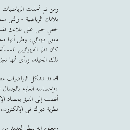
ومن ثم أخذت الرياضيات دور
بلانك الرياضية - والتي س
خفي حتى على بلانك نفسه، 
معنى فيزيائي، وظن أنها مج
كان نظر الفيزيائيين للمسأل
تلك الحيلة، ورأى أنها تعب
4ـ
‹‹إحساسه العارم بالجمال –
أفضت إلى التنبؤ بمضاد الإل
نظرية ديراك في الإلكترون،
ومعلوم انه بنظر العديد من ا