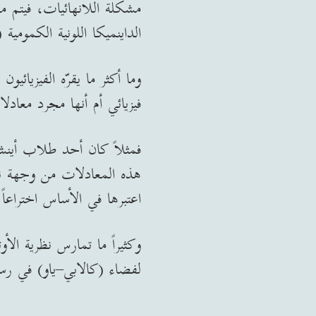
مشكلة اللانهائيات، فيتم م
الداينميكا اللونية الكمومية (QCD) وغيرها.
وما أكثر ما يقرّه الفيزيا
فيزيائي أم أنها مجرد معادل
فمثلاً كان أحد طلاب أينشت
هذه المعادلات من وجهة نظ
اعتبرها في الأساس اختراعاً
وكثيراً ما تمارس نظرية الأ
لفضاء (كالابي–ياو) في رس