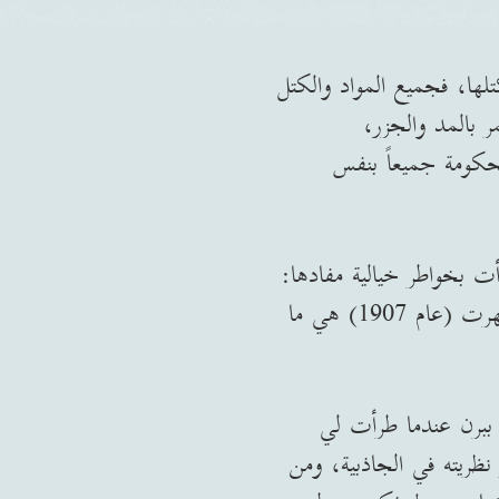
لكتلها، فجميع المواد والكتل
 بالمد والجزر،
حكومة جميعاً بنفس
أت بخواطر خيالية مفادها:
لو ان شخصاً سقط سقوطاً حراً فانه سوف لن يشعر بوزنه. فهذه الفكرة الخيالية التي ظهرت (عام 1907) هي ما
ختراع ببرن عندما طرأت لي
ظريته في الجاذبية، ومن