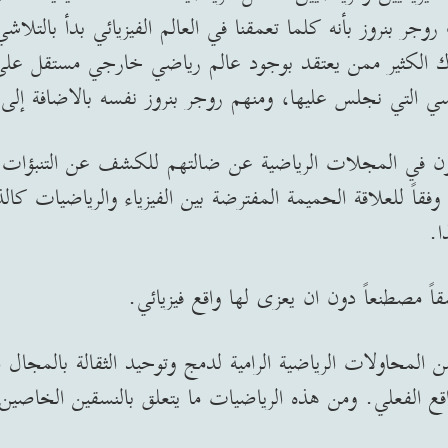
وجر بنروز بأنه كلما تعمقنا في العالم الفيزيائي بدأ بالتلاشي
 الكثير ممن يعتقد بوجود عالم رياضي خارجي مستقل على ال
سي التي نجلس عليها، ومنهم روجر بنروز نفسه بالاضافة إل
شون في المجلات الرياضية عن ضالتهم للكشف عن التنبؤات ال
 وفقاً للعلاقة الحميمة المفترضة بين الفيزياء والرياضيات كا
ا.
 مصطنعاً دون ان يعزى لها واقع فيزيائي.
ً من المحاولات الرياضية الرامية لدمج وتوحيد الثقالة بالمج
قع الفعلي. ومن هذه الرياضيات ما يتعلق بالنسقين الخاصين ب