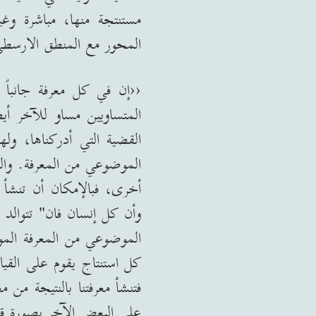
مستنتجة منها، مباشرة وغي
المحور مع المنطق الارسطي
‹‹
إن في كل معرفة جانباً ذات
المتساويين مساو للآخر أي
القضية التي أدركناها، وله
الموضوعي من المعرفة
.
وال
أخرى، فبالإمكان أن تنشأ مع
وأن كل إنسان فان
"
تتوالد 
الموضوعي من المعرفة المو
كل استنتاج يقوم على القيا
فتنشأ معرفتنا بالنتيجة من 
على البعض الآخر بصورة قي