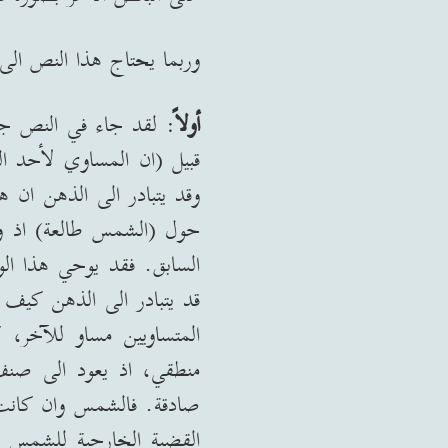
وربما يحتاج هذا النص الى 
أولاً
:
لقد جاء في النص جمل
قبيل
(
ان المساوي لأحد ال
وقد يتبادر الى الذهن ان 
حول
(
الشمس طالعة
)
اذ و
السابق
.
فقد يوحي هذا الو
قد يتبادر الى الذهن كيف 
المتساويين مساو للآخر، 
منطقي، اذ يعود الى صنف ا
صادقة
.
فالشمس وان كانت ط
القضية الخارجية للشمس يم