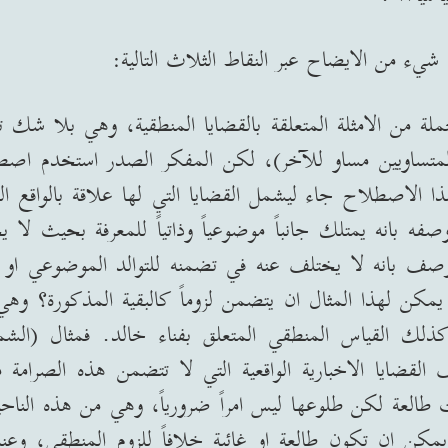
شيء من الايضاح عبر النقاط الثلاث التالية
:
ة من الامثلة المتعلقة بالقضايا المنطقية، وهي بلا شك ت
متساويين مساو للآخر
)
، لكن المفكر الصدر استخدم اص
هذا الاصطلاح جاء ليشمل القضايا التي لها علاقة بالواقع 
صفه بانه يمتلك جانباً موضوعياً وذاتياً للمعرفة بحيث لا
صف بانه لا يختلف عنه في تضمنه للتوالد الموضوعي او 
يمكن لهذا المثال ان يتضمن لزوماً كالبقية المذكورة؟ وهي
كذلك القياس المنطقي المتعلق بفناء خالد
.
فمثال
(
الشم
لقضايا الاخبارية الواقعية التي لا تتضمن هذه الصرامة
العة لكن طلوعها ليس امراً ضرورياً، وهي من هذه الناحي
كن ان تكون طالعة او غائبة خلافاً للزوم المنطقي، وعند