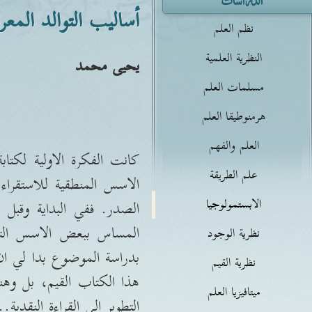
أساليب التوالد المعر
نظم العلم
النظرية العلمية
يحيى محمد
مسلمات العلم
هرمنوطيقا العلم
العلم والفهم
كانت الفكرة الاولية لكتاب
علم الطريقة
الاسس المنطقية للاستقراء
الابستمولوجيا
الصدر
.
ففي البداية وقب
المساس ببعض الاسس التي 
نظرية الوجود
بدراسة الموضوع بدا لي ان
نظرية القيم
هذا الكتاب القيم، بل وه
ميتافيزيا العلم
التطوير الى القراءة النقدية
..