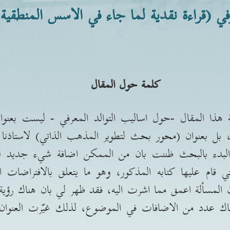
في (قراءة نقدية لما جاء في الاسس المنطقية 
كلمة حول المقال
ة هذا المقال
-
حول اساليب التوالد المعرفي
-
ليست بعنوان
، بل بعنوان
(
محور بحث لتطوير المذهب الذاتي
)
لاستاذنا
ل البدء بالبحث ظننت بان من الممكن اضافة شيء جديد ل
قام عليها كتابه المذكور، وهو ما يتعلق بالافتراضات ا
 المسألة اعمق مما اشرت اليه، فقد ظهر لي بان هناك رؤية 
ناك عدد من الاضافات في الموضوع، لذلك غيّرت العنوا