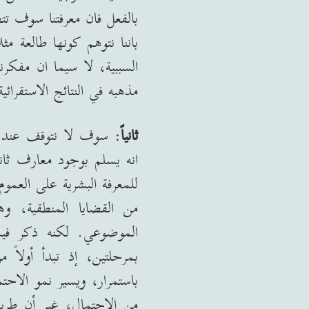
بالفعل فان معرفتنا سوف 
باننا نتوهم كونها طالعة مثلا
السببية، لا سيما ان مفكر
مذهبه في النتائج الاستقرائية
ثانياً
:
سوف لا نتوقف عند ال
انه يسلم بوجود معارف ثان
للمعرفة البشرية على العموم
من القضايا المنطقية، وه
الموضوعي
.
لكنه ذكر فيم
بمرحلتين، إذ تبدأ أولاً 
باستمرار، ويسير نمو الاح
من الاحتمال، غير أن طريق