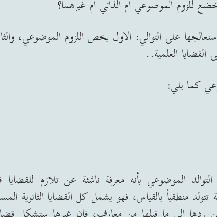
ضع للزوم الموضوعي ام الذاتي ام غيرهما؟
سنعالجها على التوالي
:
الاول يخص اللزوم الموضوعي، والثان
 القضايا العلمية
..
وعي كما يلي
:
لتوالد الموضوعي بأنه معرفة ناشئة عن تلازم للقضايا ق
 تتولد منطقياً بالقياس، فهو يشمل كل القضايا الثانوية المست
مكن ردها الى ما قبلها من معارف، فان غيرها ستشكل قضايا 