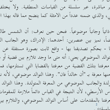
ر مباشرة، عبر سلسلة من القياسات المنطقية
.
ولا يختل
، والذي ضمنه عدداً من الامثلة كما يتضح مما قاله بهذا ا
ياً وجانباً موضوعياً
.
فنحن حين نعرف
:
أن الشمس طالع
ضاً، نميز بين عنصرين
:
أحدهما
:
الإدراك، وهو الجانب الذ
ا
-
بحكم تصديقنا بها
-
واقع ثابت بصورة مستقلة عن ا
توالد الموضوعي يعني
:
أنه متى ما وجد تلازم بين قضية أو 
رفتنا بتلك القضية من معرفتنا بالقضايا التي تستلزمها، فمع
منها معرفة بـ
"
أن خالداً فان
".
وهذا التوالد موضوعي، لأنه نا
لدة والجانب الموضوعي من المعرفة المتولدة
.
وهذا التوال
س الأرسطي، لأن النتيجة في القياس دائماً ملازمة للمقومات
معرفتنا بالمقدمات على أساس التوالد الموضوعي، والتلازم ب
2
اسية››
.