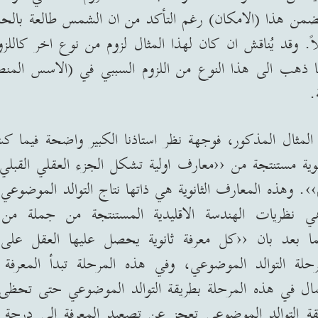
تتضمن هذا
(
الامكان
)
رغم التأكد من ان الشمس طالعة بال
ً
.
وقد يُناقش ان كان لهذا المثال لزوم من نوع اخر كاللزوم
نا ذهب الى هذا النوع من اللزوم السببي في
(
الاسس المنطق
.
مثال المذكور، فوجهة نظر استاذنا الكبير واضحة فيما كشف 
وية مستنتجة من ‹‹معارف اولية تشكل الجزء العقلي القبلي
››
.
وهذه المعارف الثانوية هي ذاتها نتاج التوالد الموضوعي
ي نظريات الهندسة الاقليدية المستنتجة من جملة من ال
ا بعد بان ‹‹كل معرفة ثانوية يحصل عليها العقل على أ
مرحلة التوالد الموضوعي، وفي هذه المرحلة تبدأ المعرفة ا
تمال في هذه المرحلة بطريقة التوالد الموضوعي حتى تحظى ا
ة التوالد الموضوعي تعجز عن تصعيد المعرفة إلى درجة ال